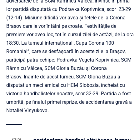
adversarele de la SCM Râmnicu Vâlcea, învinse în prima
lor partidă disputată cu Podravka Koprivnica, scor 23-29
(12-14). Misiune dificilă vor avea și fetele de la Corona
Braşov care le vor întâlni pe croate. Festivitățile de
premiere vor avea loc, tot în cursul zilei de astăzi, de la ora
18:30. La turneul internațional „Cupa Corona 100
Romania!”, care se desfăşoară în aceste zile la Braşov,
participă patru echipe: Podravka Vegeta Koprivnica, SCM
Râmnicu Vâlcea, SCM Gloria Buzău şi Corona
Braşov. Înainte de acest turneu, SCM Gloria Buzău a
disputat un meci amical cu HCM Slobozia, încheiat cu
victoria handbalistelor noastre, scor 32-29. Partida a fost
umbrită, pe finalul primei reprize, de accidentarea gravă a
Nataliei Vinyukova.
accidentare
,
handbal
,
stiri buzau
,
turneu
ȘTIRI