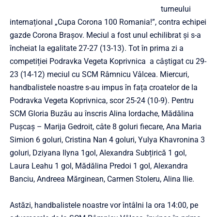
turneului
internațional „Cupa Corona 100 Romania!”, contra echipei
gazde Corona Braşov. Meciul a fost unul echilibrat și s-a
încheiat la egalitate 27-27 (13-13). Tot în prima zi a
competiției Podravka Vegeta Koprivnica a câştigat cu 29-
23 (14-12) meciul cu SCM Râmnicu Vâlcea. Miercuri,
handbalistele noastre s-au impus în fața croatelor de la
Podravka Vegeta Koprivnica, scor 25-24 (10-9). Pentru
SCM Gloria Buzău au înscris Alina Iordache, Mădălina
Pușcaș – Marija Gedroit, câte 8 goluri fiecare, Ana Maria
Simion 6 goluri, Cristina Nan 4 goluri, Yulya Khavronina 3
goluri, Dziyana Ilyna 1gol, Alexandra Subțirică 1 gol,
Laura Leahu 1 gol, Mădălina Predoi 1 gol, Alexandra
Banciu, Andreea Mărginean, Carmen Stoleru, Alina Ilie.
Astăzi, handbalistele noastre vor întâlni la ora 14:00, pe