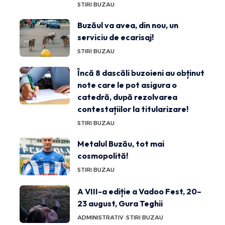
STIRI BUZAU
Buzăul va avea, din nou, un
serviciu de ecarisaj!
STIRI BUZAU
Încă 8 dascăli buzoieni au obținut
note care le pot asigura o
catedră, după rezolvarea
contestațiilor la titularizare!
STIRI BUZAU
Metalul Buzău, tot mai
cosmopolită!
STIRI BUZAU
A VIII-a ediție a Vadoo Fest, 20–
23 august, Gura Teghii
ADMINISTRATIV
STIRI BUZAU