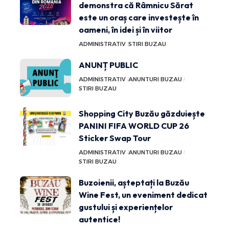
demonstra că Râmnicu Sărat
este un oraș care investește în
oameni, în idei și în viitor
ADMINISTRATIV
STIRI BUZAU
ANUNȚ PUBLIC
ADMINISTRATIV
ANUNTURI BUZAU
STIRI BUZAU
Shopping City Buzău găzduiește
PANINI FIFA WORLD CUP 26
Sticker Swap Tour
ADMINISTRATIV
ANUNTURI BUZAU
STIRI BUZAU
Buzoienii, așteptați la Buzău
Wine Fest, un eveniment dedicat
gustului și experiențelor
autentice!