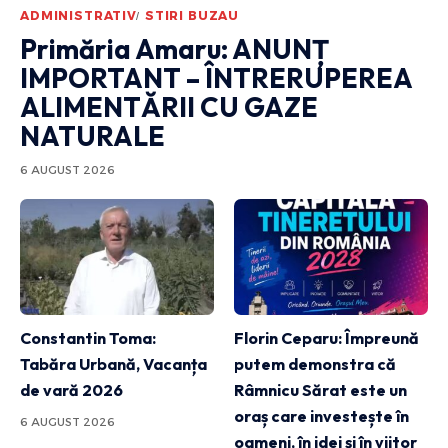
ADMINISTRATIV
STIRI BUZAU
Primăria Amaru: ANUNȚ
IMPORTANT – ÎNTRERUPEREA
ALIMENTĂRII CU GAZE
NATURALE
6 AUGUST 2026
Constantin Toma:
Florin Ceparu: Împreună
Tabăra Urbană, Vacanța
putem demonstra că
de vară 2026
Râmnicu Sărat este un
oraș care investește în
6 AUGUST 2026
oameni, în idei și în viitor