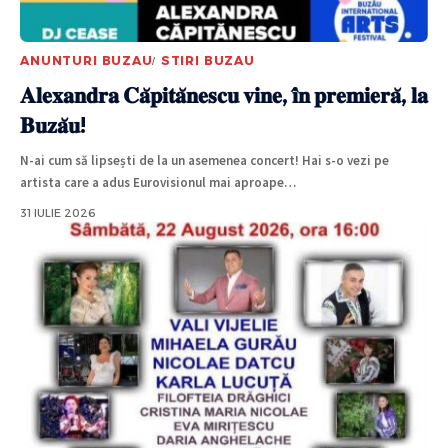
ANUNTURI BUZAU
STIRI BUZAU
𝐀𝐥𝐞𝐱𝐚𝐧𝐝𝐫𝐚 𝐂𝐚̆𝐩𝐢𝐭𝐚̆𝐧𝐞𝐬𝐜𝐮 𝐯𝐢𝐧𝐞, 𝐢̂𝐧 𝐩𝐫𝐞𝐦𝐢𝐞𝐫𝐚̆, 𝐥𝐚
𝐁𝐮𝐳𝐚̆𝐮!
N-ai cum să lipsești de la un asemenea concert! Hai s-o vezi pe
artista care a adus Eurovisionul mai aproape
…
31 IULIE 2026