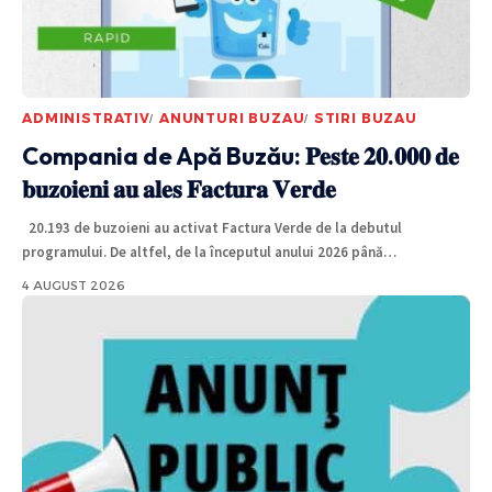
ADMINISTRATIV
ANUNTURI BUZAU
STIRI BUZAU
Compania de Apă Buzău: 𝐏𝐞𝐬𝐭𝐞 𝟐𝟎.𝟎𝟎𝟎 𝐝𝐞
𝐛𝐮𝐳𝐨𝐢𝐞𝐧𝐢 𝐚𝐮 𝐚𝐥𝐞𝐬 𝐅𝐚𝐜𝐭𝐮𝐫𝐚 𝐕𝐞𝐫𝐝𝐞
20.193 de buzoieni au activat Factura Verde de la debutul
programului. De altfel, de la începutul anului 2026 până
…
4 AUGUST 2026