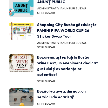
ANUNȚ PUBLIC
ADMINISTRATIV
ANUNTURI BUZAU
STIRI BUZAU
Shopping City Buzău găzduiește
PANINI FIFA WORLD CUP 26
Sticker Swap Tour
ADMINISTRATIV
ANUNTURI BUZAU
STIRI BUZAU
Buzoienii, așteptați la Buzău
Wine Fest, un eveniment dedicat
gustului și experiențelor
autentice!
STIRI BUZAU
Buzăul va avea, din nou, un
serviciu de ecarisaj!
STIRI BUZAU