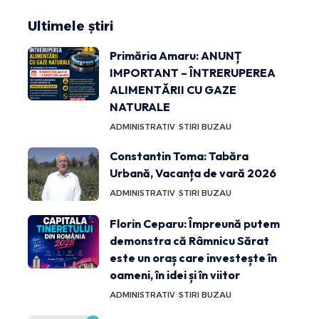
Ultimele știri
Primăria Amaru: ANUNȚ
IMPORTANT – ÎNTRERUPEREA
ALIMENTĂRII CU GAZE
NATURALE
ADMINISTRATIV
STIRI BUZAU
Constantin Toma: Tabăra
Urbană, Vacanța de vară 2026
ADMINISTRATIV
STIRI BUZAU
Florin Ceparu: Împreună putem
demonstra că Râmnicu Sărat
este un oraș care investește în
oameni, în idei și în viitor
ADMINISTRATIV
STIRI BUZAU