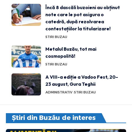
Încă 8 dascăli buzoieni au obținut
note care le pot asigura o
catedră, după rezolvarea
contestațiilor la titularizare!
STIRI BUZAU
Metalul Buzău, tot mai
cosmopolită!
STIRI BUZAU
A VIII-a ediție a Vadoo Fest, 20–
23 august, Gura Teghii
ADMINISTRATIV
STIRI BUZAU
Știri din Buzău de interes