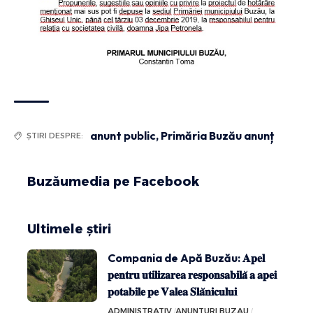
anunt public
,
Primăria Buzău anunț
ȘTIRI DESPRE:
Buzăumedia pe Facebook
Ultimele știri
Compania de Apă Buzău: 𝐀𝐩𝐞𝐥
𝐩𝐞𝐧𝐭𝐫𝐮 𝐮𝐭𝐢𝐥𝐢𝐳𝐚𝐫𝐞𝐚 𝐫𝐞𝐬𝐩𝐨𝐧𝐬𝐚𝐛𝐢𝐥𝐚̆ 𝐚 𝐚𝐩𝐞𝐢
𝐩𝐨𝐭𝐚𝐛𝐢𝐥𝐞 𝐩𝐞 𝐕𝐚𝐥𝐞𝐚 𝐒𝐥𝐚̆𝐧𝐢𝐜𝐮𝐥𝐮𝐢
ADMINISTRATIV
ANUNTURI BUZAU