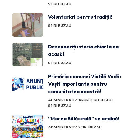
STIRI BUZAU
Voluntariat pentru tradiții!
STIRI BUZAU
Descoperiți istoria chiar la ea
acasă!
STIRI BUZAU
Primăria comunei Vintilă Vodă:
Vești importante pentru
comunitatea noastră!
ADMINISTRATIV
ANUNTURI BUZAU
STIRI BUZAU
”Marea Bălăceală” se amână!
ADMINISTRATIV
STIRI BUZAU