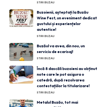
STIRI BUZAU
Buzoienii, așteptați la Buzău
Wine Fest, un eveniment dedicat
gustului și experiențelor
autentice!
STIRI BUZAU
Buzăul va avea, din nou, un
serviciu de ecarisaj!
STIRI BUZAU
Încă 8 dascăli buzoieni au obținut
note care le pot asigura o
catedră, după rezolvarea
contestațiilor la titularizare!
STIRI BUZAU
Metalul Buzău, tot mai