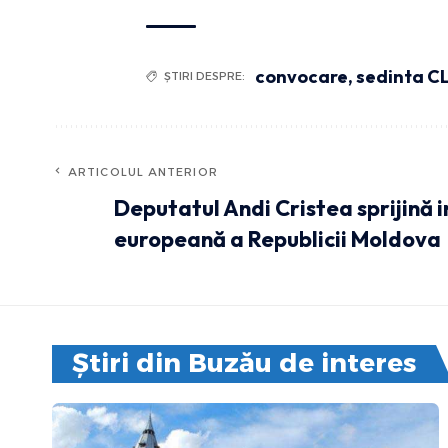
convocare
,
sedinta C
ȘTIRI DESPRE:
ARTICOLUL ANTERIOR
Deputatul Andi Cristea sprijină 
europeană a Republicii Moldova
Știri din Buzău de interes