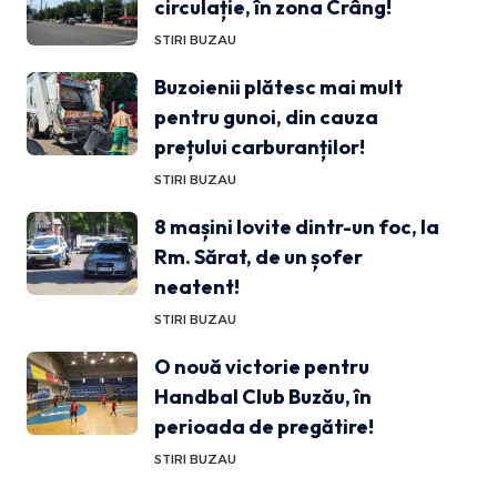
circulație, în zona Crâng!
STIRI BUZAU
Buzoienii plătesc mai mult
pentru gunoi, din cauza
prețului carburanților!
STIRI BUZAU
8 mașini lovite dintr-un foc, la
Rm. Sărat, de un șofer
neatent!
STIRI BUZAU
O nouă victorie pentru
Handbal Club Buzău, în
perioada de pregătire!
STIRI BUZAU