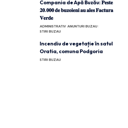
Compania de Apă Buzău: 𝐏𝐞𝐬𝐭𝐞
𝟐𝟎.𝟎𝟎𝟎 𝐝𝐞 𝐛𝐮𝐳𝐨𝐢𝐞𝐧𝐢 𝐚𝐮 𝐚𝐥𝐞𝐬 𝐅𝐚𝐜𝐭𝐮𝐫𝐚
𝐕𝐞𝐫𝐝𝐞
ADMINISTRATIV
ANUNTURI BUZAU
STIRI BUZAU
Incendiu de vegetație în satul
Oratia, comuna Podgoria
STIRI BUZAU