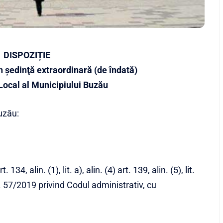
DISPOZIȚIE
n şedinţă extraordinară (de îndată)
 Local al Municipiului Buzău
uzău:
. 134, alin. (1), lit. a), alin. (4) art. 139, alin. (5), lit.
. nr. 57/2019 privind Codul administrativ, cu