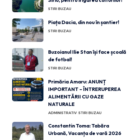
Siriu, pentru irigarea culturilor!
STIRI BUZAU
Piața Dacia, din nou în șantier!
STIRI BUZAU
Buzoianul Ilie Stan își face școală
de fotbal!
STIRI BUZAU
Primăria Amaru: ANUNȚ
IMPORTANT – ÎNTRERUPEREA
ALIMENTĂRII CU GAZE
NATURALE
ADMINISTRATIV
STIRI BUZAU
Constantin Toma: Tabăra
Urbană, Vacanța de vară 2026