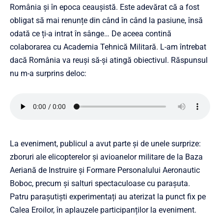
România și în epoca ceaușistă. Este adevărat că a fost
obligat să mai renunțe din când în când la pasiune, însă
odată ce ți-a intrat în sânge… De aceea contină
colaborarea cu Academia Tehnică Militară. L-am întrebat
dacă România va reuși să-și atingă obiectivul. Răspunsul
nu m-a surprins deloc:
La eveniment, publicul a avut parte și de unele surprize:
zboruri ale elicopterelor și avioanelor militare de la Baza
Aeriană de Instruire și Formare Personalului Aeronautic
Boboc, precum și salturi spectaculoase cu parașuta.
Patru parașutiști experimentați au aterizat la punct fix pe
Calea Eroilor, în aplauzele participanților la eveniment.