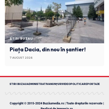
STIRI BUZAU
Piața Dacia, din nou în șantier!
7 AUGUST 2026
STIRI BUZAU
ADMINISTRATIV
ANUNȚURI
VIDEO
POLITICA
REPORTAJE
Copyright © 2015-2024 Buzăumedia.ro | Toate drepturile rezervate |
Realizat de
impresia.ro