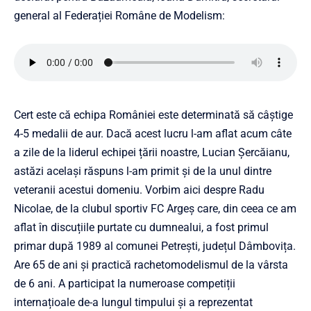
general al Federației Române de Modelism:
Cert este că echipa României este determinată să câștige
4-5 medalii de aur. Dacă acest lucru l-am aflat acum câte
a zile de la liderul echipei țării noastre, Lucian Şercăianu,
astăzi același răspuns l-am primit și de la unul dintre
veteranii acestui domeniu. Vorbim aici despre Radu
Nicolae, de la clubul sportiv FC Argeș care, din ceea ce am
aflat în discuțiile purtate cu dumnealui, a fost primul
primar după 1989 al comunei Petrești, județul Dâmbovița.
Are 65 de ani și practică rachetomodelismul de la vârsta
de 6 ani. A participat la numeroase competiții
internațioale de-a lungul timpului și a reprezentat