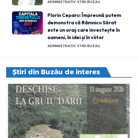
ADMINISTRATIV
STIRI BUZAU
Florin Ceparu: Împreună putem
demonstra că Râmnicu Sărat
este un oraș care investește în
oameni, în idei și în viitor
ADMINISTRATIV
STIRI BUZAU
Știri din Buzău de interes