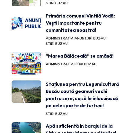
STIRI BUZAU
Primăria comunei Vintilă Vodă:
Vești importante pentru
comunitatea noastră!
ADMINISTRATIV
ANUNTURI BUZAU
STIRI BUZAU
”Marea Bălăceală” se amână!
ADMINISTRATIV
STIRI BUZAU
Stațiunea pentru Legumicultură
Buzău caută geamuri vechi
pentru sere, ca să le înlocuiască
pe cele sparte de furtuni!
STIRI BUZAU
Apă suficientă în barajul de la