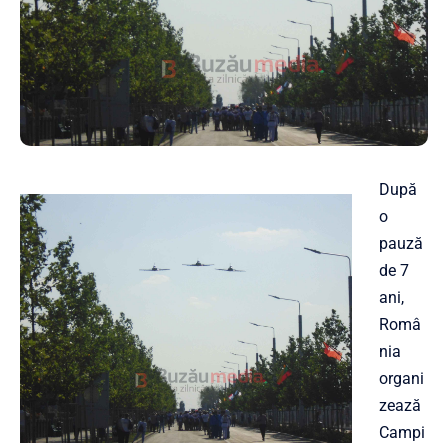
După
o
pauză
de 7
ani,
Româ
nia
organi
zează
Campi