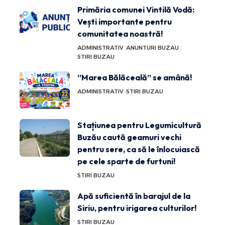
Primăria comunei Vintilă Vodă:
Vești importante pentru
comunitatea noastră!
ADMINISTRATIV
ANUNTURI BUZAU
STIRI BUZAU
”Marea Bălăceală” se amână!
ADMINISTRATIV
STIRI BUZAU
Stațiunea pentru Legumicultură
Buzău caută geamuri vechi
pentru sere, ca să le înlocuiască
pe cele sparte de furtuni!
STIRI BUZAU
Apă suficientă în barajul de la
Siriu, pentru irigarea culturilor!
STIRI BUZAU