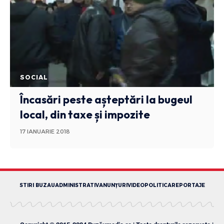
SOCIAL
Încasări peste așteptări la bugeul
local, din taxe și impozite
17 IANUARIE 2018
STIRI BUZAU
ADMINISTRATIV
ANUNȚURI
VIDEO
POLITICA
REPORTAJE