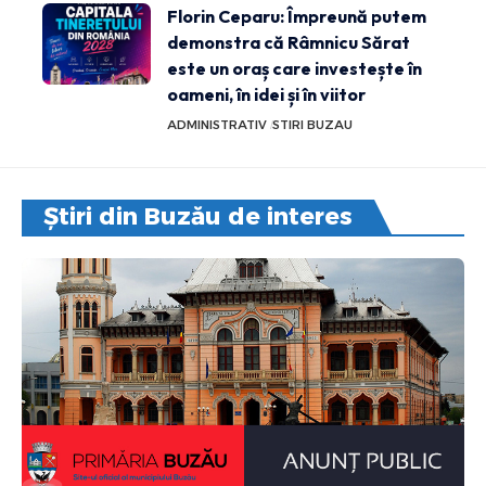
Florin Ceparu: Împreună putem
demonstra că Râmnicu Sărat
este un oraș care investește în
oameni, în idei și în viitor
ADMINISTRATIV
STIRI BUZAU
Știri din Buzău de interes