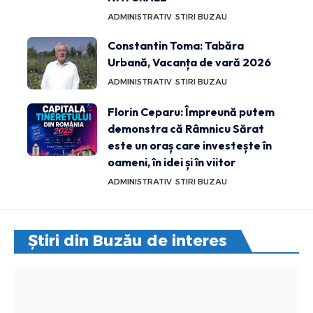
ADMINISTRATIV
STIRI BUZAU
Constantin Toma: Tabăra
Urbană, Vacanța de vară 2026
ADMINISTRATIV
STIRI BUZAU
Florin Ceparu: Împreună putem
demonstra că Râmnicu Sărat
este un oraș care investește în
oameni, în idei și în viitor
ADMINISTRATIV
STIRI BUZAU
Știri din Buzău de interes