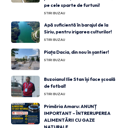
pe cele sparte de furtuni!
STIRI BUZAU
Apă suficientă în barajul de la
Siriu, pentru irigarea culturilor!
STIRI BUZAU
Piața Dacia, din nou în șantier!
STIRI BUZAU
Buzoianul Ilie Stan își face școală
de fotbal!
STIRI BUZAU
Primăria Amaru: ANUNȚ
IMPORTANT – ÎNTRERUPEREA
ALIMENTĂRII CU GAZE
NATURALE