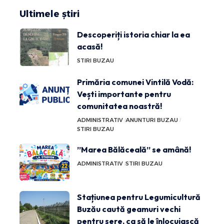
Ultimele știri
Descoperiți istoria chiar la ea
acasă!
STIRI BUZAU
Primăria comunei Vintilă Vodă:
Vești importante pentru
comunitatea noastră!
ADMINISTRATIV
ANUNTURI BUZAU
STIRI BUZAU
”Marea Bălăceală” se amână!
ADMINISTRATIV
STIRI BUZAU
Stațiunea pentru Legumicultură
Buzău caută geamuri vechi
pentru sere, ca să le înlocuiască