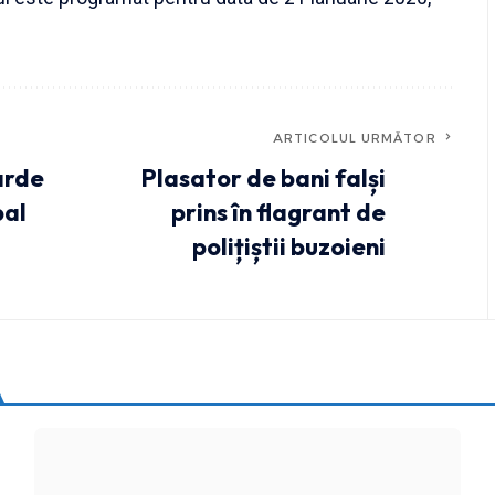
ARTICOLUL URMĂTOR
arde
Plasator de bani falși
pal
prins în flagrant de
polițiștii buzoieni