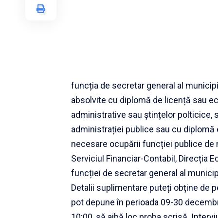
funcția de secretar general al municipi
absolvite cu diplomă de licență sau ech
administrative sau ștințelor polticice,
administrației publice sau cu diplomă e
necesare ocupării funcției publice de 
Serviciul Financiar-Contabil, Direcția
funcției de secretar general al municip
Detalii suplimentare puteți obține de 
pot depune în perioada 09-30 decembri
10:00, să aibă loc proba scrisă. Interv