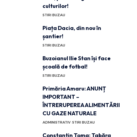
culturilor!
STIRI BUZAU
Piața Dacia, din nou în
șantier!
STIRI BUZAU
Buzoianul Ilie Stan își face
școală de fotbal!
STIRI BUZAU
Primăria Amaru: ANUNȚ
IMPORTANT –
ÎNTRERUPEREA ALIMENTĂRII
CU GAZE NATURALE
ADMINISTRATIV
STIRI BUZAU
Constantin Toma: Tabăra