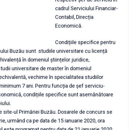
cadrul Serviciului Financiar-
Contabil, Direcția
Economică.
Condițiile specifice pentru
ului Buzău sunt studiile universitare cu licență
ivalență în domeniul științelor juridice,
 studii universitare de master în domeniul
chivalentă, vechime în specialitatea studiilor
minimum 7 ani. Pentru funcția de șef serviciu-
 Economică, condițiile specifice sunt asemănătoare
iului.
pe site-ul Primăriei Buzău. Dosarele de concurs se
e, urmând ca pe data de 15 ianuarie 2020, ora
iul este programat pentru data de 21 ianuarie 2020,