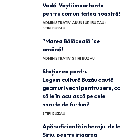
Vodă: Vești importante
pentru comunitatea noastră!
ADMINISTRATIV
ANUNTURI BUZAU
STIRI BUZAU
”Marea Bălăceală” se
amână!
ADMINISTRATIV
STIRI BUZAU
Stațiunea pentru
Legumicultură Buzău caută
geamuri vechi pentru sere, ca
să le înlocuiască pe cele
sparte de furtuni!
STIRI BUZAU
Apă suficientă în barajul de la
Siriu, pentru irigarea