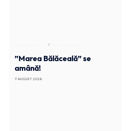
ADMINISTRATIV
STIRI BUZAU
”Marea Bălăceală” se
amână!
7 AUGUST 2026