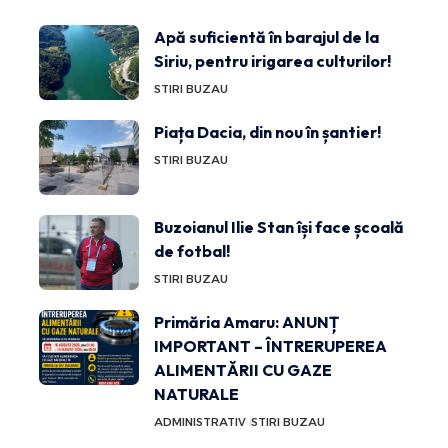
Apă suficientă în barajul de la
Siriu, pentru irigarea culturilor!
STIRI BUZAU
Piața Dacia, din nou în șantier!
STIRI BUZAU
Buzoianul Ilie Stan își face școală
de fotbal!
STIRI BUZAU
Primăria Amaru: ANUNȚ
IMPORTANT – ÎNTRERUPEREA
ALIMENTĂRII CU GAZE
NATURALE
ADMINISTRATIV
STIRI BUZAU