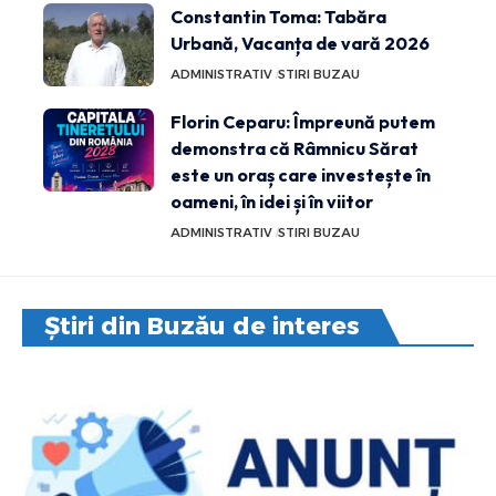
Constantin Toma: Tabăra
Urbană, Vacanța de vară 2026
ADMINISTRATIV
STIRI BUZAU
Florin Ceparu: Împreună putem
demonstra că Râmnicu Sărat
este un oraș care investește în
oameni, în idei și în viitor
ADMINISTRATIV
STIRI BUZAU
Știri din Buzău de interes