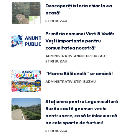
Descoperiți istoria chiar la ea
acasă!
STIRI BUZAU
Primăria comunei Vintilă Vodă:
Vești importante pentru
comunitatea noastră!
ADMINISTRATIV
ANUNTURI BUZAU
STIRI BUZAU
”Marea Bălăceală” se amână!
ADMINISTRATIV
STIRI BUZAU
Stațiunea pentru Legumicultură
Buzău caută geamuri vechi
pentru sere, ca să le înlocuiască
pe cele sparte de furtuni!
STIRI BUZAU