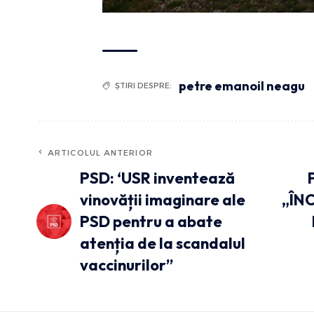
petre emanoil neagu
ȘTIRI DESPRE:
ARTICOLUL ANTERIOR
PSD: ‘USR inventează
vinovății imaginare ale
„ÎN
PSD pentru a abate
atenția de la scandalul
vaccinurilor”