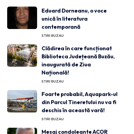
Eduard Dorneanu, o voce
unică în literatura
contemporană
STIRI BUZAU
Clădirea în care funcționat
Biblioteca Județeană Buzău,
inaugurată de Ziua
Națională!
STIRI BUZAU
Foarte probabil, Aquapark-ul
din Parcul Tineretului nu va fi
deschis în această vară!
STIRI BUZAU
Mesaj condoleante ACOR