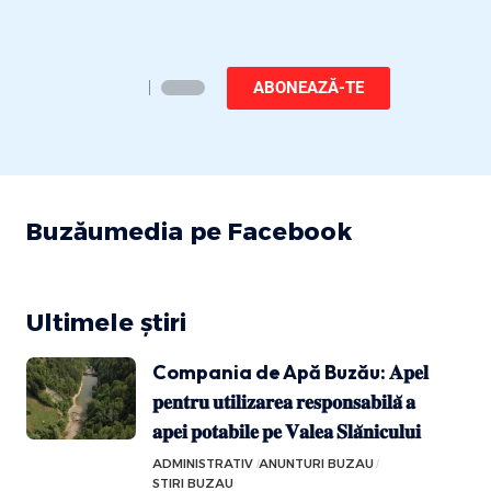
ABONEAZĂ-TE
Buzăumedia pe Facebook
Ultimele știri
Compania de Apă Buzău: 𝐀𝐩𝐞𝐥
𝐩𝐞𝐧𝐭𝐫𝐮 𝐮𝐭𝐢𝐥𝐢𝐳𝐚𝐫𝐞𝐚 𝐫𝐞𝐬𝐩𝐨𝐧𝐬𝐚𝐛𝐢𝐥𝐚̆ 𝐚
𝐚𝐩𝐞𝐢 𝐩𝐨𝐭𝐚𝐛𝐢𝐥𝐞 𝐩𝐞 𝐕𝐚𝐥𝐞𝐚 𝐒𝐥𝐚̆𝐧𝐢𝐜𝐮𝐥𝐮𝐢
ADMINISTRATIV
ANUNTURI BUZAU
STIRI BUZAU