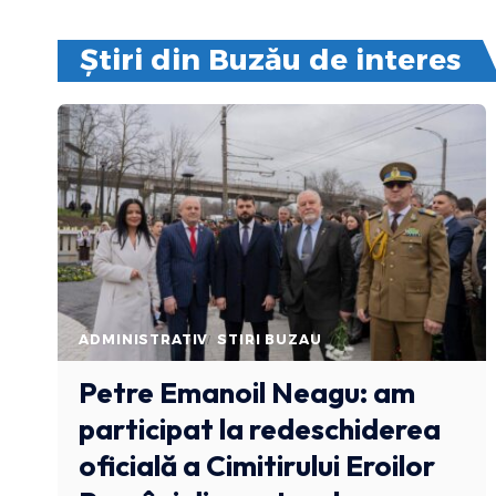
Știri din Buzău de interes
ADMINISTRATIV
STIRI BUZAU
Petre Emanoil Neagu: am
participat la redeschiderea
oficială a Cimitirului Eroilor