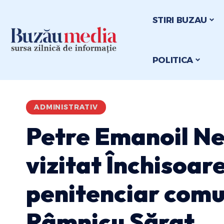
STIRI BUZAU
POLITICA
ADMINISTRATIV
Petre Emanoil Ne
vizitat Închisoare
penitenciar comun
Râmnicu Sărat