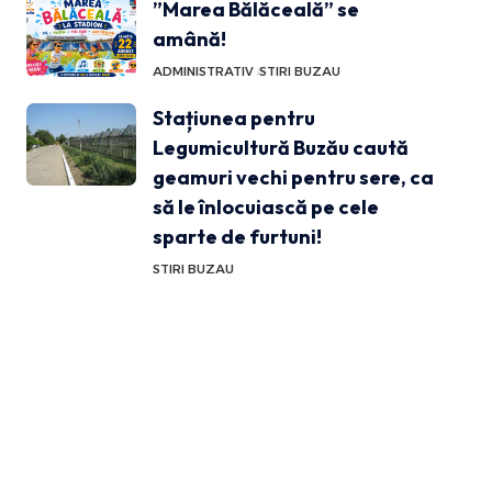
”Marea Bălăceală” se
amână!
ADMINISTRATIV
STIRI BUZAU
Stațiunea pentru
Legumicultură Buzău caută
geamuri vechi pentru sere, ca
să le înlocuiască pe cele
sparte de furtuni!
STIRI BUZAU