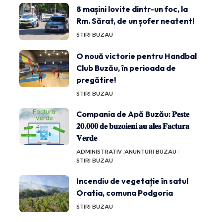
8 mașini lovite dintr-un foc, la
Rm. Sărat, de un șofer neatent!
STIRI BUZAU
O nouă victorie pentru Handbal
Club Buzău, în perioada de
pregătire!
STIRI BUZAU
Compania de Apă Buzău: 𝐏𝐞𝐬𝐭𝐞
𝟐𝟎.𝟎𝟎𝟎 𝐝𝐞 𝐛𝐮𝐳𝐨𝐢𝐞𝐧𝐢 𝐚𝐮 𝐚𝐥𝐞𝐬 𝐅𝐚𝐜𝐭𝐮𝐫𝐚
𝐕𝐞𝐫𝐝𝐞
ADMINISTRATIV
ANUNTURI BUZAU
STIRI BUZAU
Incendiu de vegetație în satul
Oratia, comuna Podgoria
STIRI BUZAU