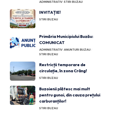
ADMINISTRATIV
STIRI BUZAU
INVITAȚIE!
STIRI BUZAU
Primăria Municipiului Buzău:
COMUNICAT
ADMINISTRATIV
ANUNTURI BUZAU
STIRI BUZAU
Restricții temporare de
circulație, în zona Crâng!
STIRI BUZAU
Buzoienii plătesc mai mult
pentru gunoi, din cauza prețului
carburanților!
STIRI BUZAU