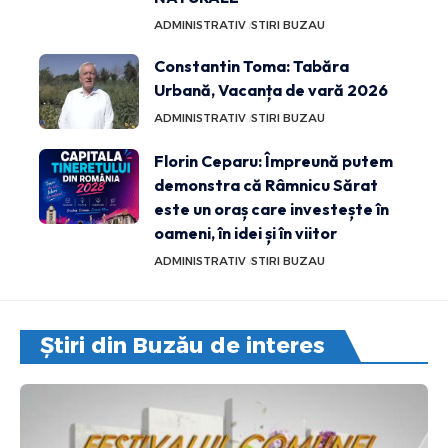
ADMINISTRATIV
STIRI BUZAU
Constantin Toma: Tabăra
Urbană, Vacanța de vară 2026
ADMINISTRATIV
STIRI BUZAU
Florin Ceparu: Împreună putem
demonstra că Râmnicu Sărat
este un oraș care investește în
oameni, în idei și în viitor
ADMINISTRATIV
STIRI BUZAU
Știri din Buzău de interes