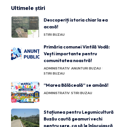
Ultimele știri
Descoperiți istoria chiar la ea
acasă!
STIRI BUZAU
Primăria comunei Vintilă Vodă:
Vești importante pentru
comunitatea noastră!
ADMINISTRATIV
ANUNTURI BUZAU
STIRI BUZAU
”Marea Bălăceală” se amână!
ADMINISTRATIV
STIRI BUZAU
Stațiunea pentru Legumicultură
Buzău caută geamuri vechi
pentru sere, ca să le înlocuiască