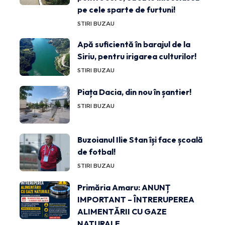
pe cele sparte de furtuni!
STIRI BUZAU
Apă suficientă în barajul de la
Siriu, pentru irigarea culturilor!
STIRI BUZAU
Piața Dacia, din nou în șantier!
STIRI BUZAU
Buzoianul Ilie Stan își face școală
de fotbal!
STIRI BUZAU
Primăria Amaru: ANUNȚ
IMPORTANT – ÎNTRERUPEREA
ALIMENTĂRII CU GAZE
NATURALE