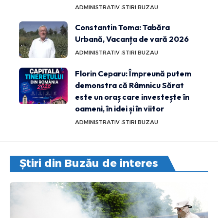
ADMINISTRATIV
STIRI BUZAU
Constantin Toma: Tabăra
Urbană, Vacanța de vară 2026
ADMINISTRATIV
STIRI BUZAU
Florin Ceparu: Împreună putem
demonstra că Râmnicu Sărat
este un oraș care investește în
oameni, în idei și în viitor
ADMINISTRATIV
STIRI BUZAU
Știri din Buzău de interes