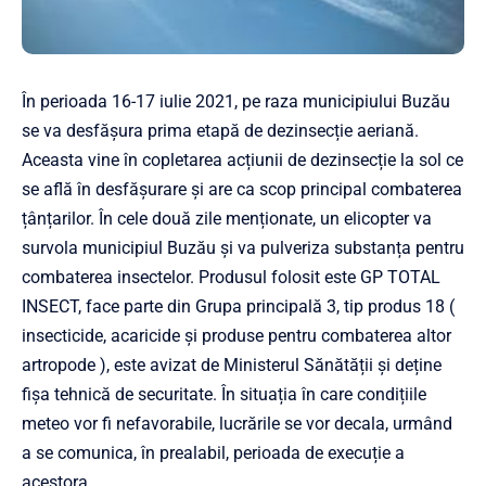
În perioada 16-17 iulie 2021, pe raza municipiului Buzău
se va desfășura prima etapă de dezinsecție aeriană.
Aceasta vine în copletarea acțiunii de dezinsecție la sol ce
se află în desfășurare și are ca scop principal combaterea
țânțarilor. În cele două zile menționate, un elicopter va
survola municipiul Buzău și va pulveriza substanța pentru
combaterea insectelor. Produsul folosit este GP TOTAL
INSECT, face parte din Grupa principală 3, tip produs 18 (
insecticide, acaricide și produse pentru combaterea altor
artropode ), este avizat de Ministerul Sănătății și deține
fișa tehnică de securitate. În situația în care condițiile
meteo vor fi nefavorabile, lucrările se vor decala, urmând
a se comunica, în prealabil, perioada de execuție a
acestora.