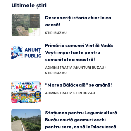
Ultimele știri
Descoperiți istoria chiar la ea
acasă!
STIRI BUZAU
Primăria comunei Vintilă Vodă:
Vești importante pentru
comunitatea noastră!
ADMINISTRATIV
ANUNTURI BUZAU
STIRI BUZAU
”Marea Bălăceală” se amână!
ADMINISTRATIV
STIRI BUZAU
Stațiunea pentru Legumicultură
Buzău caută geamuri vechi
pentru sere, ca să le înlocuiască