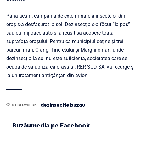
Până acum, campania de exterminare a insectelor din
oraș s-a desfășurat la sol. Dezinsecția s-a făcut ”la pas”
sau cu mijloace auto și a reușit să acopere toată
suprafața orașului. Pentru că municipiul deține și trei
parcuri mari, Crâng, Tineretului și Marghiloman, unde
dezinsecția la sol nu este suficientă, societatea care se
ocupă de salubrizarea orașului, RER SUD SA, va recurge și
la un tratament anti-țânțari din avion.
dezinsectie buzau
ȘTIRI DESPRE:
Buzăumedia pe Facebook