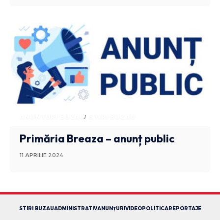
ANUNTURI BUZAU
STIRI BUZAU
Primăria Breaza – anunț public
11 APRILIE 2024
STIRI BUZAU
ADMINISTRATIV
ANUNȚURI
VIDEO
POLITICA
REPORTAJE