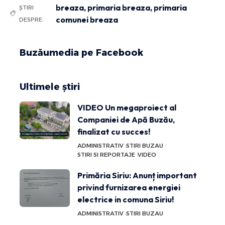
breaza
,
primaria breaza
,
primaria
ȘTIRI
comunei breaza
DESPRE:
Buzăumedia pe Facebook
Ultimele știri
VIDEO Un megaproiect al
Companiei de Apă Buzău,
finalizat cu succes!
ADMINISTRATIV
STIRI BUZAU
STIRI SI REPORTAJE
VIDEO
Primăria Siriu: Anunț important
privind furnizarea energiei
electrice in comuna Siriu!
ADMINISTRATIV
STIRI BUZAU