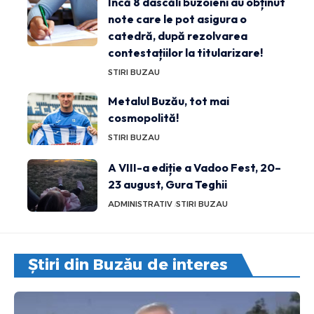
Încă 8 dascăli buzoieni au obținut
note care le pot asigura o
catedră, după rezolvarea
contestațiilor la titularizare!
STIRI BUZAU
Metalul Buzău, tot mai
cosmopolită!
STIRI BUZAU
A VIII-a ediție a Vadoo Fest, 20–
23 august, Gura Teghii
ADMINISTRATIV
STIRI BUZAU
Știri din Buzău de interes