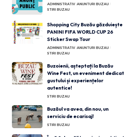
ADMINISTRATIV
ANUNTURI BUZAU
STIRI BUZAU
Shopping City Buzău găzduiește
PANINI FIFA WORLD CUP 26
Sticker Swap Tour
ADMINISTRATIV
ANUNTURI BUZAU
STIRI BUZAU
Buzoienii, așteptați la Buzău
Wine Fest, un eveniment dedicat
gustului și experiențelor
autentice!
STIRI BUZAU
Buzăul va avea, din nou, un
serviciu de ecarisaj!
STIRI BUZAU