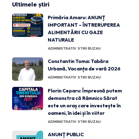
Ultimele știri
Primăria Amaru: ANUNȚ
IMPORTANT – ÎNTRERUPEREA
ALIMENTĂRII CU GAZE
NATURALE
ADMINISTRATIV
STIRI BUZAU
Constantin Toma: Tabăra
Urbană, Vacanța de vară 2026
ADMINISTRATIV
STIRI BUZAU
Florin Ceparu: Împreună putem
demonstra că Râmnicu Sărat
este un oraș care investește în
oameni, în idei și în viitor
ADMINISTRATIV
STIRI BUZAU
ANUNȚ PUBLIC