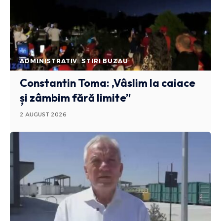
ADMINISTRATIV
STIRI BUZAU
Constantin Toma: ,Vâslim la caiace
și zâmbim fără limite”
2 AUGUST 2026