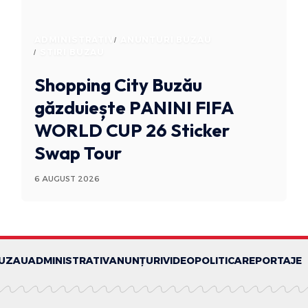
ADMINISTRATIV
ANUNTURI BUZAU
STIRI BUZAU
Shopping City Buzău
găzduiește PANINI FIFA
WORLD CUP 26 Sticker
Swap Tour
6 AUGUST 2026
BUZAU
ADMINISTRATIV
ANUNȚURI
VIDEO
POLITICA
REPORTAJE