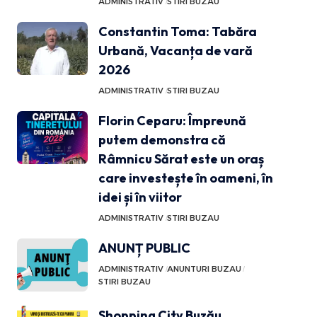
ADMINISTRATIV
STIRI BUZAU
Constantin Toma: Tabăra
Urbană, Vacanța de vară
2026
ADMINISTRATIV
STIRI BUZAU
Florin Ceparu: Împreună
putem demonstra că
Râmnicu Sărat este un oraș
care investește în oameni, în
idei și în viitor
ADMINISTRATIV
STIRI BUZAU
ANUNȚ PUBLIC
ADMINISTRATIV
ANUNTURI BUZAU
STIRI BUZAU
Shopping City Buzău