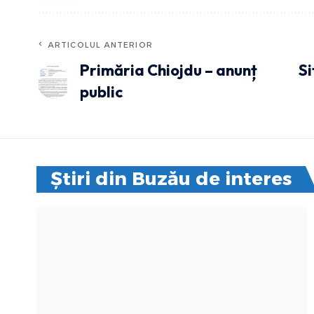
ARTICOLUL ANTERIOR
Primăria Chiojdu – anunț
Si
public
Știri din Buzău de interes