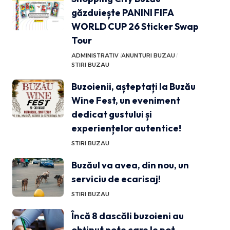
găzduiește PANINI FIFA
WORLD CUP 26 Sticker Swap
Tour
ADMINISTRATIV
ANUNTURI BUZAU
STIRI BUZAU
Buzoienii, așteptați la Buzău
Wine Fest, un eveniment
dedicat gustului și
experiențelor autentice!
STIRI BUZAU
Buzăul va avea, din nou, un
serviciu de ecarisaj!
STIRI BUZAU
Încă 8 dascăli buzoieni au
obținut note care le pot