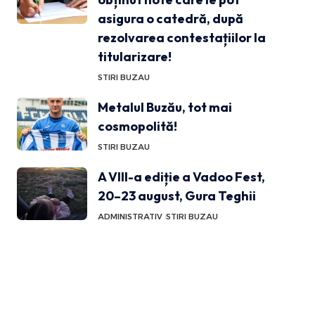
asigura o catedră, după
rezolvarea contestațiilor la
titularizare!
STIRI BUZAU
Metalul Buzău, tot mai
cosmopolită!
STIRI BUZAU
A VIII-a ediție a Vadoo Fest,
20–23 august, Gura Teghii
ADMINISTRATIV
STIRI BUZAU