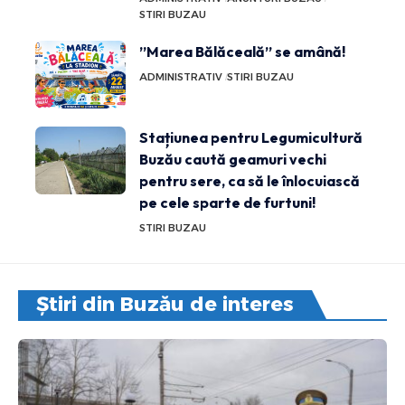
STIRI BUZAU
”Marea Bălăceală” se amână!
ADMINISTRATIV
STIRI BUZAU
Stațiunea pentru Legumicultură
Buzău caută geamuri vechi
pentru sere, ca să le înlocuiască
pe cele sparte de furtuni!
STIRI BUZAU
Știri din Buzău de interes