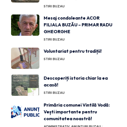
STIRI BUZAU
Mesaj condoleante ACOR
FILIALA BUZĂU – PRIMAR RADU
GHEORGHE
STIRI BUZAU
Voluntariat pentru tradiții!
STIRI BUZAU
Descoperiți istoria chiar la ea
acasă!
STIRI BUZAU
Primăria comunei Vintilă Vodă:
Vești importante pentru
comunitatea noastră!
ADMINISTRATIV
ANUNTURI BUZAU