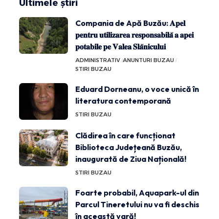
Ultimele știri
Compania de Apă Buzău: 𝐀𝐩𝐞𝐥
𝐩𝐞𝐧𝐭𝐫𝐮 𝐮𝐭𝐢𝐥𝐢𝐳𝐚𝐫𝐞𝐚 𝐫𝐞𝐬𝐩𝐨𝐧𝐬𝐚𝐛𝐢𝐥𝐚̆ 𝐚 𝐚𝐩𝐞𝐢
𝐩𝐨𝐭𝐚𝐛𝐢𝐥𝐞 𝐩𝐞 𝐕𝐚𝐥𝐞𝐚 𝐒𝐥𝐚̆𝐧𝐢𝐜𝐮𝐥𝐮𝐢
ADMINISTRATIV
ANUNTURI BUZAU
STIRI BUZAU
Eduard Dorneanu, o voce unică în
literatura contemporană
STIRI BUZAU
Clădirea în care funcționat
Biblioteca Județeană Buzău,
inaugurată de Ziua Națională!
STIRI BUZAU
Foarte probabil, Aquapark-ul din
Parcul Tineretului nu va fi deschis
în această vară!