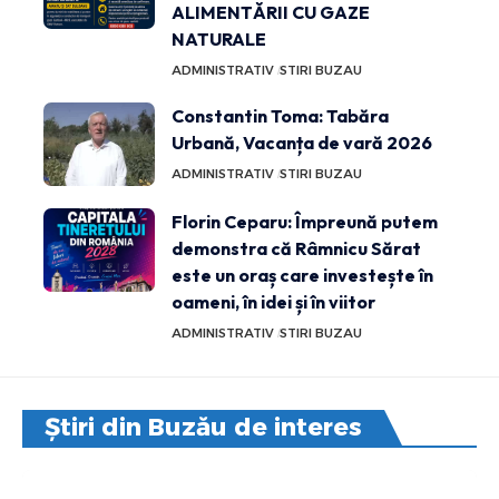
ALIMENTĂRII CU GAZE
NATURALE
ADMINISTRATIV
STIRI BUZAU
Constantin Toma: Tabăra
Urbană, Vacanța de vară 2026
ADMINISTRATIV
STIRI BUZAU
Florin Ceparu: Împreună putem
demonstra că Râmnicu Sărat
este un oraș care investește în
oameni, în idei și în viitor
ADMINISTRATIV
STIRI BUZAU
Știri din Buzău de interes