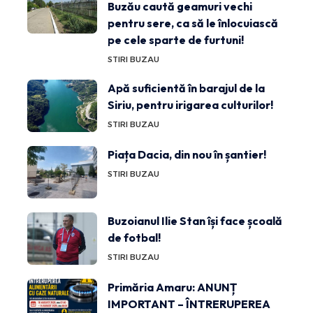
Buzău caută geamuri vechi
pentru sere, ca să le înlocuiască
pe cele sparte de furtuni!
STIRI BUZAU
Apă suficientă în barajul de la
Siriu, pentru irigarea culturilor!
STIRI BUZAU
Piața Dacia, din nou în șantier!
STIRI BUZAU
Buzoianul Ilie Stan își face școală
de fotbal!
STIRI BUZAU
Primăria Amaru: ANUNȚ
IMPORTANT – ÎNTRERUPEREA