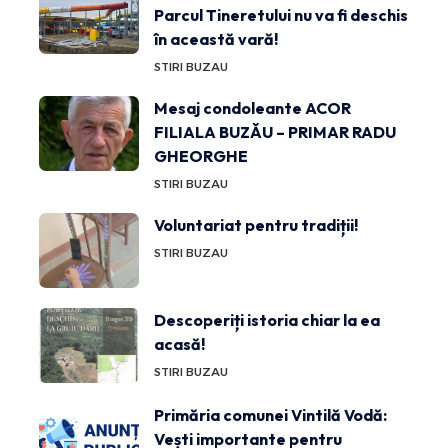
Parcul Tineretului nu va fi deschis
în această vară!
STIRI BUZAU
Mesaj condoleante ACOR
FILIALA BUZĂU – PRIMAR RADU
GHEORGHE
STIRI BUZAU
Voluntariat pentru tradiții!
STIRI BUZAU
Descoperiți istoria chiar la ea
acasă!
STIRI BUZAU
Primăria comunei Vintilă Vodă:
Vești importante pentru