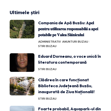
Ultimele știri
Compania de Apă Buzău: 𝐀𝐩𝐞𝐥
𝐩𝐞𝐧𝐭𝐫𝐮 𝐮𝐭𝐢𝐥𝐢𝐳𝐚𝐫𝐞𝐚 𝐫𝐞𝐬𝐩𝐨𝐧𝐬𝐚𝐛𝐢𝐥𝐚̆ 𝐚 𝐚𝐩𝐞𝐢
𝐩𝐨𝐭𝐚𝐛𝐢𝐥𝐞 𝐩𝐞 𝐕𝐚𝐥𝐞𝐚 𝐒𝐥𝐚̆𝐧𝐢𝐜𝐮𝐥𝐮𝐢
ADMINISTRATIV
ANUNTURI BUZAU
STIRI BUZAU
Eduard Dorneanu, o voce unică în
literatura contemporană
STIRI BUZAU
Clădirea în care funcționat
Biblioteca Județeană Buzău,
inaugurată de Ziua Națională!
STIRI BUZAU
Foarte probabil, Aquapark-ul din