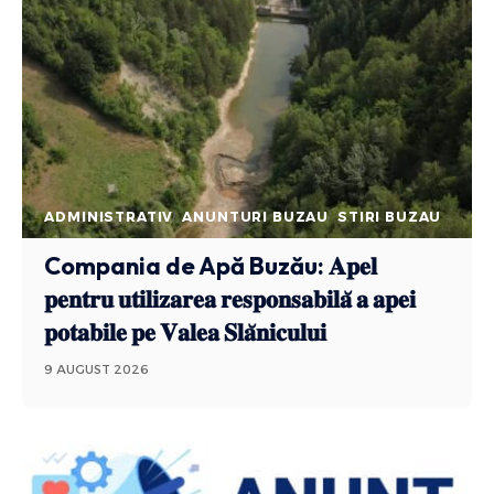
ADMINISTRATIV
ANUNTURI BUZAU
STIRI BUZAU
Compania de Apă Buzău: 𝐀𝐩𝐞𝐥
𝐩𝐞𝐧𝐭𝐫𝐮 𝐮𝐭𝐢𝐥𝐢𝐳𝐚𝐫𝐞𝐚 𝐫𝐞𝐬𝐩𝐨𝐧𝐬𝐚𝐛𝐢𝐥𝐚̆ 𝐚 𝐚𝐩𝐞𝐢
𝐩𝐨𝐭𝐚𝐛𝐢𝐥𝐞 𝐩𝐞 𝐕𝐚𝐥𝐞𝐚 𝐒𝐥𝐚̆𝐧𝐢𝐜𝐮𝐥𝐮𝐢
9 AUGUST 2026