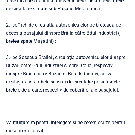
1.-se închide circulația autovehiculelor pe ambele artere
de circulație situate sub Pasajul Metalurgica ;
2.- se închide circulația autovehiculelor pe breteaua de
acces a pasajului dinspre Brăila către Bdul Industriei (
bretea spate Mușatini) ;
3.- pe Șoseaua Brăilei , circulația autovehiculelor dinspre
Buzău către Bdul Industriei și spre Brăila, respectiv
dinspre Brăila către Buzău și Bdul Industriei, se va
desfășura în ambele sensuri de circulație pe actualele
bretele de urcare, respectiv de coborâre ale pasajului.
Vă mulțumim pentru înțelegere și ne cerem scuze pentru
disconfortul creat.