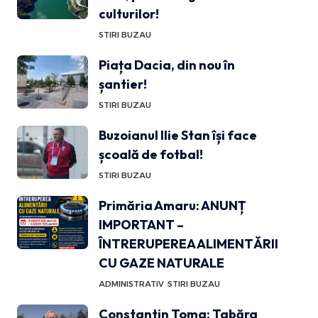
culturilor!
STIRI BUZAU
Piața Dacia, din nou în
șantier!
STIRI BUZAU
Buzoianul Ilie Stan își face
școală de fotbal!
STIRI BUZAU
Primăria Amaru: ANUNȚ
IMPORTANT –
ÎNTRERUPEREA ALIMENTĂRII
CU GAZE NATURALE
ADMINISTRATIV
STIRI BUZAU
Constantin Toma: Tabăra