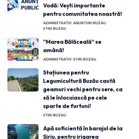
Vodă: Vești importante
pentru comunitatea noastră!
ADMINISTRATIV
ANUNTURI BUZAU
STIRI BUZAU
”Marea Bălăceală” se
amână!
ADMINISTRATIV
STIRI BUZAU
Stațiunea pentru
Legumicultură Buzău caută
geamuri vechi pentru sere, ca
să le înlocuiască pe cele
sparte de furtuni!
STIRI BUZAU
Apă suficientă în barajul de la
Siriu, pentru irigarea