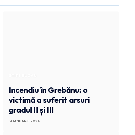
STIRI BUZAU
Incendiu în Grebănu: o
victimă a suferit arsuri
gradul II și III
31 IANUARIE 2024