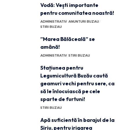
Vodă: Vești importante
pentru comunitatea noastră!
ADMINISTRATIV
ANUNTURI BUZAU
STIRI BUZAU
”Marea Bălăceală” se
amână!
ADMINISTRATIV
STIRI BUZAU
Stațiunea pentru
Legumicultură Buzău caută
geamuri vechi pentru sere, ca
să le înlocuiască pe cele
sparte de furtuni!
STIRI BUZAU
Apă suficientă în barajul de la
Siriu, pentru irigarea