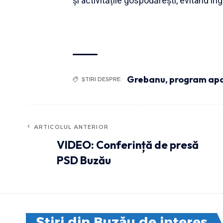
și activitățile gospodărești, evitând iri
Grebanu
,
program apa
ȘTIRI DESPRE:
ARTICOLUL ANTERIOR
VIDEO: Conferință de presă
PSD Buzău
Știri din Buzău de interes