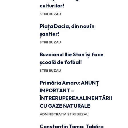
culturilor!
STIRI BUZAU
Piața Dacia, din nou în
șantier!
STIRI BUZAU
Buzoianul Ilie Stan își face
școală de fotbal!
STIRI BUZAU
Primăria Amaru: ANUNȚ
IMPORTANT –
ÎNTRERUPEREA ALIMENTĂRII
CU GAZE NATURALE
ADMINISTRATIV
STIRI BUZAU
Constantin Toma: Tabăra