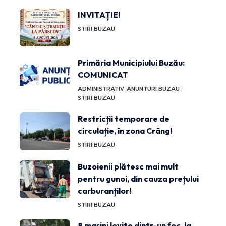
INVITAȚIE!
STIRI BUZAU
Primăria Municipiului Buzău:
COMUNICAT
ADMINISTRATIV
ANUNTURI BUZAU
STIRI BUZAU
Restricții temporare de
circulație, în zona Crâng!
STIRI BUZAU
Buzoienii plătesc mai mult
pentru gunoi, din cauza prețului
carburanților!
STIRI BUZAU
8 mașini lovite dintr-un foc, la