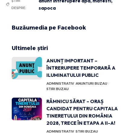
anunt intrerupere apa
,
matesti
,
ȘTIRI
sapoca
DESPRE:
Buzăumedia pe Facebook
Ultimele știri
ANUNȚ IMPORTANT –
ÎNTRERUPERE TEMPORARĂ A
ILUMINATULUI PUBLIC
ADMINISTRATIV
ANUNTURI BUZAU
STIRI BUZAU
RÂMNICU SĂRAT – ORAȘ
CANDIDAT PENTRU CAPITALA
TINERETULUI DIN ROMÂNIA
2028, TRECE ÎN ETAPA A II-A!
ADMINISTRATIV
STIRI BUZAU