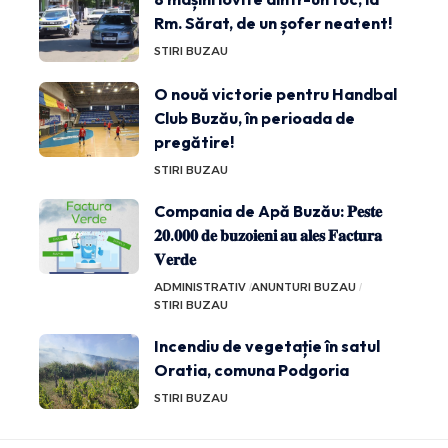
Rm. Sărat, de un șofer neatent!
STIRI BUZAU
O nouă victorie pentru Handbal
Club Buzău, în perioada de
pregătire!
STIRI BUZAU
Compania de Apă Buzău: 𝐏𝐞𝐬𝐭𝐞
𝟐𝟎.𝟎𝟎𝟎 𝐝𝐞 𝐛𝐮𝐳𝐨𝐢𝐞𝐧𝐢 𝐚𝐮 𝐚𝐥𝐞𝐬 𝐅𝐚𝐜𝐭𝐮𝐫𝐚
𝐕𝐞𝐫𝐝𝐞
ADMINISTRATIV
ANUNTURI BUZAU
STIRI BUZAU
Incendiu de vegetație în satul
Oratia, comuna Podgoria
STIRI BUZAU