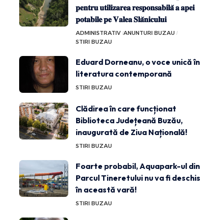
𝐩𝐞𝐧𝐭𝐫𝐮 𝐮𝐭𝐢𝐥𝐢𝐳𝐚𝐫𝐞𝐚 𝐫𝐞𝐬𝐩𝐨𝐧𝐬𝐚𝐛𝐢𝐥𝐚̆ 𝐚 𝐚𝐩𝐞𝐢
𝐩𝐨𝐭𝐚𝐛𝐢𝐥𝐞 𝐩𝐞 𝐕𝐚𝐥𝐞𝐚 𝐒𝐥𝐚̆𝐧𝐢𝐜𝐮𝐥𝐮𝐢
ADMINISTRATIV
ANUNTURI BUZAU
STIRI BUZAU
Eduard Dorneanu, o voce unică în
literatura contemporană
STIRI BUZAU
Clădirea în care funcționat
Biblioteca Județeană Buzău,
inaugurată de Ziua Națională!
STIRI BUZAU
Foarte probabil, Aquapark-ul din
Parcul Tineretului nu va fi deschis
în această vară!
STIRI BUZAU