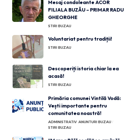
Mesaj condoleante ACOR
FILIALA BUZĂU – PRIMAR RADU
GHEORGHE
STIRI BUZAU
Voluntariat pentru tradiții!
STIRI BUZAU
Descoperiți istoria chiar la ea
acasă!
STIRI BUZAU
Primăria comunei Vintilă Vodă:
Vești importante pentru
comunitatea noastră!
ADMINISTRATIV
ANUNTURI BUZAU
STIRI BUZAU