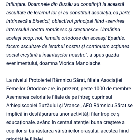
înființare. Doamnele din Buzău au consfințit la această
ascultare de Ierarhul lor și au constituit asociația, ca parte
intrinsecă a Bisericii, obiectivul principal fiind «servirea
interesului nostru românesc și creștinesc». Urmărind
același scop, noi, femeile ortodoxe din aceeași Eparhie,
facem ascultare de Ierarhul nostru și continuăm acțiunea
social-creștină a înaintașelor noastre”
, a spus gazda
evenimentului, doamna Viorica Manolache.
La nivelul Protoieriei Râmnicu Sărat, filiala Asociației
Femeilor Ortodoxe are, în prezent, peste 1000 de membre.
Asemenea celorlalte filiale de pe întreg cuprinsul
Arhiepiscopiei Buzăului și Vrancei, AFO Râmnicu Sărat se
implică în desfășurarea unor activități filantropice și
educaționale, având în centrul atenției buna creștere a
copiilor și bunăstarea vârstnicilor orașului, acestea fiind
prioritățile filialei.