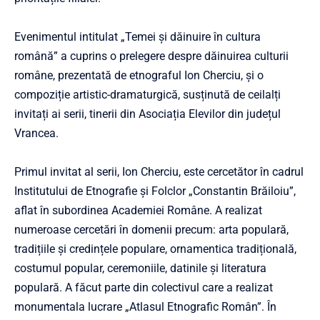
Evenimentul intitulat „Temei și dăinuire în cultura
română” a cuprins o prelegere despre dăinuirea culturii
române, prezentată de etnograful Ion Cherciu, și o
compoziție artistic-dramaturgică, susținută de ceilalți
invitați ai serii, tinerii din Asociația Elevilor din județul
Vrancea.
Primul invitat al serii, Ion Cherciu, este cercetător în cadrul
Institutului de Etnografie și Folclor „Constantin Brăiloiu”,
aflat în subordinea Academiei Române. A realizat
numeroase cercetări în domenii precum: arta populară,
tradițiile și credințele populare, ornamentica tradițională,
costumul popular, ceremoniile, datinile și literatura
populară. A făcut parte din colectivul care a realizat
monumentala lucrare „Atlasul Etnografic Român”. În