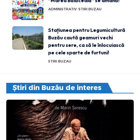
”Marea Bălăceală” se amână!
ADMINISTRATIV
STIRI BUZAU
Stațiunea pentru Legumicultură
Buzău caută geamuri vechi
pentru sere, ca să le înlocuiască
pe cele sparte de furtuni!
STIRI BUZAU
Știri din Buzău de interes