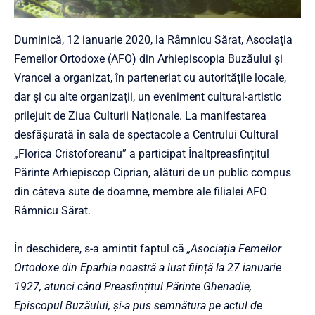
Duminică, 12 ianuarie 2020, la Râmnicu Sărat, Asociația
Femeilor Ortodoxe (AFO) din Arhiepiscopia Buzăului și
Vrancei a organizat, în parteneriat cu autoritățile locale,
dar și cu alte organizații, un eveniment cultural-artistic
prilejuit de Ziua Culturii Naționale. La manifestarea
desfășurată în sala de spectacole a Centrului Cultural
„Florica Cristoforeanu” a participat Înaltpreasfințitul
Părinte Arhiepiscop Ciprian, alături de un public compus
din câteva sute de doamne, membre ale filialei AFO
Râmnicu Sărat.
În deschidere, s-a amintit faptul că
„Asociația Femeilor
Ortodoxe din Eparhia noastră a luat ființă la 27 ianuarie
1927, atunci când Preasfințitul Părinte Ghenadie,
Episcopul Buzăului, și-a pus semnătura pe actul de