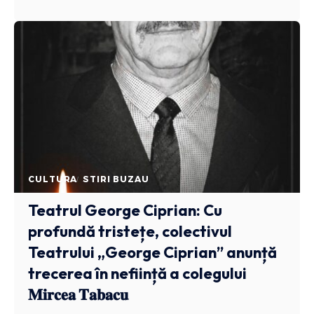
CULTURA
STIRI BUZAU
Teatrul George Ciprian: Cu
profundă tristețe, colectivul
Teatrului „George Ciprian” anunță
trecerea în neființă a colegului
𝐌𝐢𝐫𝐜𝐞𝐚 𝐓𝐚𝐛𝐚𝐜𝐮