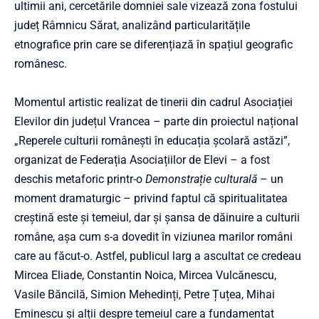
ultimii ani, cercetările domniei sale vizează zona fostului
județ Râmnicu Sărat, analizând particularitățile
etnografice prin care se diferențiază în spațiul geografic
românesc.
Momentul artistic realizat de tinerii din cadrul Asociației
Elevilor din județul Vrancea – parte din proiectul național
„Reperele culturii românești în educația școlară astăzi”,
organizat de Federația Asociațiilor de Elevi – a fost
deschis metaforic printr-o
Demonstrație culturală
– un
moment dramaturgic – privind faptul că spiritualitatea
creștină este și temeiul, dar și șansa de dăinuire a culturii
române, așa cum s-a dovedit în viziunea marilor români
care au făcut-o. Astfel, publicul larg a ascultat ce credeau
Mircea Eliade, Constantin Noica, Mircea Vulcănescu,
Vasile Băncilă, Simion Mehedinți, Petre Țuțea, Mihai
Eminescu și alții despre temeiul care a fundamentat