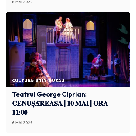
8 MAI 2026
CULTURA
STIRI BUZAU
Teatrul George Ciprian:
𝐂𝐄𝐍𝐔𝐒̦𝐀̆𝐑𝐄𝐀𝐒𝐀 | 𝟏𝟎 𝐌𝐀𝐈 | 𝐎𝐑𝐀
𝟏𝟏:𝟎𝟎
6 MAI 2026