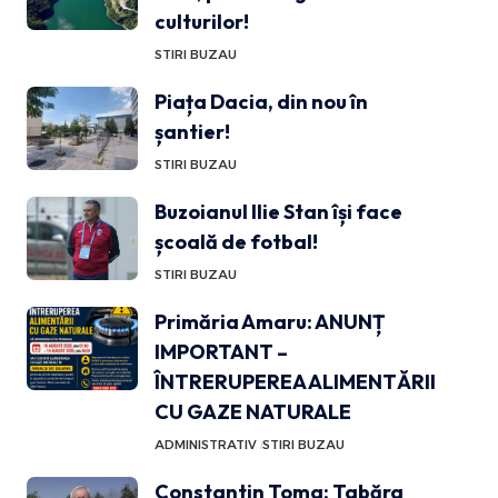
culturilor!
STIRI BUZAU
Piața Dacia, din nou în
șantier!
STIRI BUZAU
Buzoianul Ilie Stan își face
școală de fotbal!
STIRI BUZAU
Primăria Amaru: ANUNȚ
IMPORTANT –
ÎNTRERUPEREA ALIMENTĂRII
CU GAZE NATURALE
ADMINISTRATIV
STIRI BUZAU
Constantin Toma: Tabăra