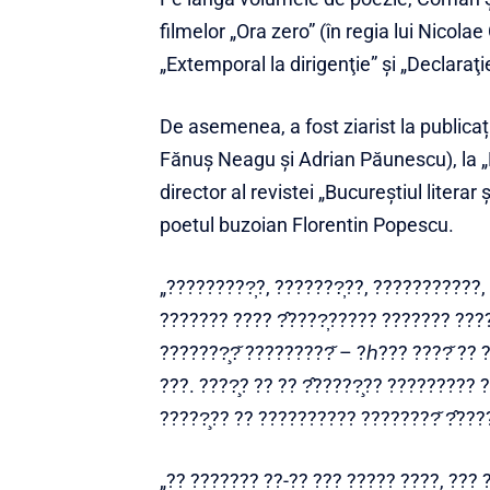
filmelor „Ora zero” (în regia lui Nicola
„Extemporal la dirigenţie” şi „Declaraţ
De asemenea, a fost ziarist la publicaț
Fănuș Neagu și Adrian Păunescu), la „
director al revistei „Bucureștiul literar
poetul buzoian Florentin Popescu.
„?????????̦?, ???????̦??, ???????????, 
??????? ???? ?̂????̦????? ??????? ????
???????̧?̆ ?????????̆ – ?ℎ??? ????̆ ??
???. ????̧? ?? ?? ?̂?????̧?? ?????????
?????̧?? ?? ?????????? ????????̆ ?̂????
„?? ??????? ??-?? ??? ????? ????, ??? 