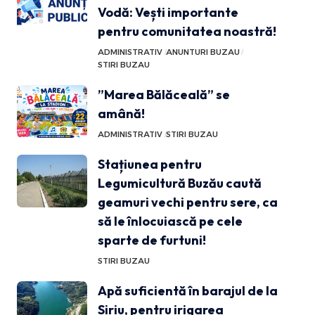
Vodă: Vești importante
pentru comunitatea noastră!
ADMINISTRATIV
ANUNTURI BUZAU
STIRI BUZAU
”Marea Bălăceală” se
amână!
ADMINISTRATIV
STIRI BUZAU
Stațiunea pentru
Legumicultură Buzău caută
geamuri vechi pentru sere, ca
să le înlocuiască pe cele
sparte de furtuni!
STIRI BUZAU
Apă suficientă în barajul de la
Siriu, pentru irigarea