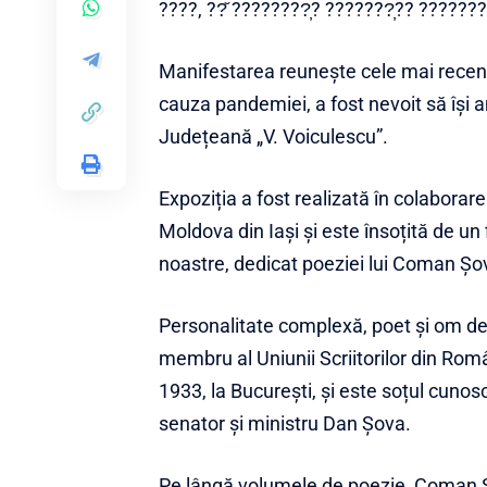
????, ??̆ ????????̦? ???????̦?? ??????
Manifestarea reunește cele mai recente
cauza pandemiei, a fost nevoit să își
Județeană „V. Voiculescu”.
Expoziția a fost realizată în colaborare 
Moldova din Iași și este însoțită de un 
noastre, dedicat poeziei lui Coman Șo
Personalitate complexă, poet și om de 
membru al Uniunii Scriitorilor din Rom
1933, la București, și este soțul cunos
senator și ministru Dan Șova.
Pe lângă volumele de poezie, Coman Șov