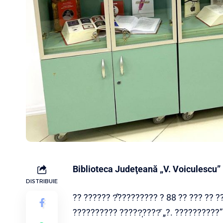
Biblioteca Judeţeană „V. Voiculescu”
DISTRIBUIE
?? ?????? ?̂????????? ? 88 ?? ??? ?? ?
?????????? ?????̦????̆ „?. ??????????” 