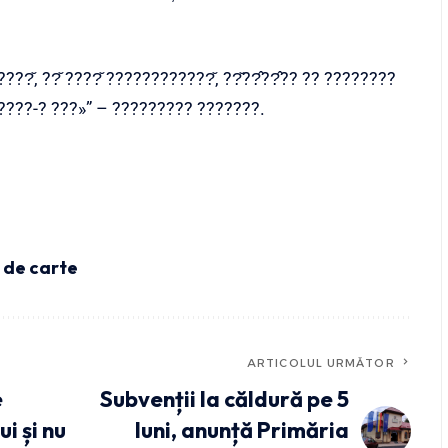
???̆, ??̆ ????̆ ????????????̆, ??̆??̂??̂?? ?? ????????
 ????-⁠? ???»” – ????????? ???????.
 de carte
ARTICOLUL URMĂTOR
e
Subvenții la căldură pe 5
i și nu
luni, anunță Primăria