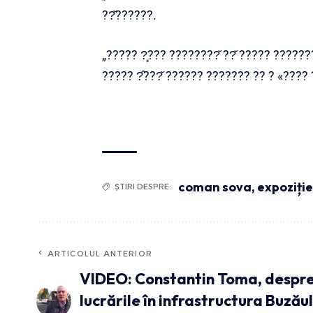
??̆??????.
„????? ?̧??? ????????̆ ??̆ ????? ???????
????? ?̂???̆ ?????? ??????? ?? ? «????
coman sova
,
expoziție
ȘTIRI DESPRE:
ARTICOLUL ANTERIOR
VIDEO: Constantin Toma, despr
lucrările în infrastructura Buzăulu