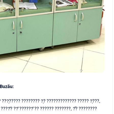
 Buzău:
? ???̦????? ???????? ?̦? ????????????? ????? ?̦???,
????̆? ??̆ ??????̆ ?? ?????? ???????, ?̂? ????????