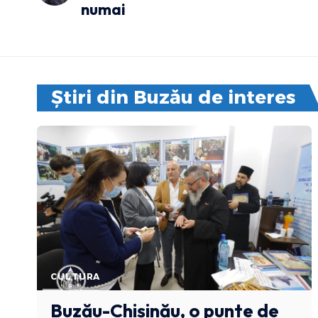
numai
Știri din Buzău de interes
CULTURA
Buzău-Chișinău, o punte de