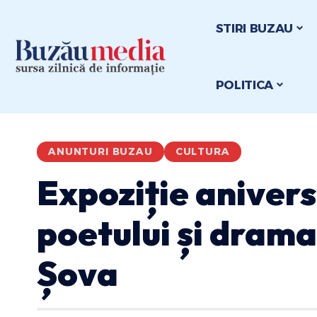
STIRI BUZAU
POLITICA
ANUNTURI BUZAU
CULTURA
Expoziție aniver
poetului și dram
Șova