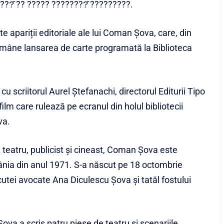
????̆ ?? ????? ????????̆ ?????????.
 apariții editoriale ale lui Coman Șova, care, din
 amâne lansarea de carte programată la Biblioteca
cu scriitorul Aurel Ștefanachi, directorul Editurii Tipo
film care rulează pe ecranul din holul bibliotecii
va.
teatru, publicist și cineast, Coman Șova este
ânia din anul 1971. S-a născut pe 18 octombrie
cutei avocate Ana Diculescu Șova și tatăl fostului
a a scris patru piese de teatru și scenariile