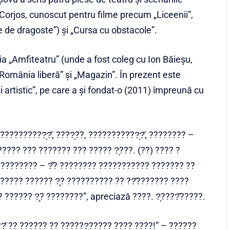
e Corjos, cunoscut pentru filme precum „Liceenii”,
ie de dragoste”) și „Cursa cu obstacole”.
ia „Amfiteatru” (unde a fost coleg cu Ion Băieșu,
România liberă” și „Magazin”. În prezent este
 și artistic”, pe care a și fondat-o (2011) împreună cu
??????????̦?̆, ????̦??, ???????????̦?̆, ???????? –
???? ??? ??????? ??? ????? ?̦???. (??) ???? ?
 ????????? – ?̂? ???????? ??????????? ??????? ??
 ?????? ?????? ?̧? ?????????? ?? ??̆??????? ????
 ?????? ?̧? ????????”, apreciază ????. ?̦????̆?????.
??̆ ?? ?????? ?? ??????̦????? ???? ????!” – ??????