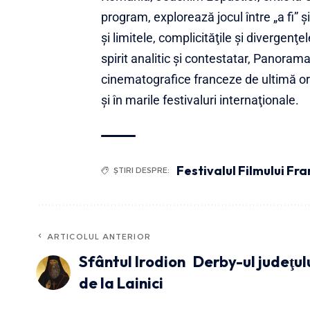
program, explorează jocul între „a fi” şi 
şi limitele, complicităţile şi divergenţe
spirit analitic şi contestatar, Panora
cinematografice franceze de ultimă oră
şi în marile festivaluri internaţionale.
Festivalul Filmului Fr
ȘTIRI DESPRE:
ARTICOLUL ANTERIOR
Sfântul Irodion
Derby-ul judeţul
de la Lainici