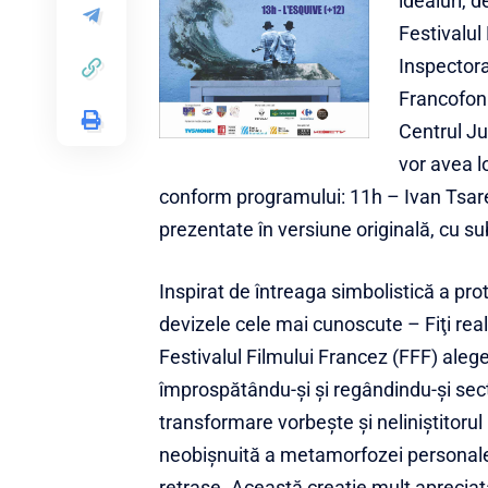
idealuri, 
Festivalul
Inspectora
Francofon 
Centrul Ju
vor avea l
conform programului: 11h – Ivan Tsare
prezentate în versiune originală, cu su
Inspirat de întreaga simbolistică a pro
devizele cele mai cunoscute – Fiţi reali
Festivalul Filmului Francez (FFF) aleg
împrospătându-şi şi regândindu-şi sec
transformare vorbeşte şi neliniştito
neobişnuită a metamorfozei personale ş
retrase. Această creaţie mult apreciată 