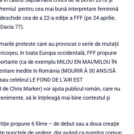
 Premiul pentru cea mai bună interpretare feminină
 deschide cea de a 22-a ediţie a FFF (pe 24 aprilie,
 Dacia 77).
 marile proteste care au provocat o serie de mutații
in ricoşeu, în toata Europa occidentală, FFF propune
importante (ca de exemplu MILOU EN MAI/MILOU ÎN
entare inedite în România (MOURIR À 30 ANS/SĂ
sau celebrul LE FOND DE L’AIR EST
Chris Marker) vor ajuta publicul român, care nu
nimente, să le înţeleagă mai bine contextul şi
iţie propune 6 filme – de debut sau a doua creaţie
toate punctele de vedere, dar având ca numitor comun