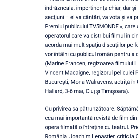
îndrăzneala, impertinenţa chiar, dar şi 
secţiuni – el va cântări, va vota şi va 
Premiul publicului TV5MONDE », care co
operatorul care va distribui filmul în 
acorda mai mult spaţiu discuţiilor pe fo
vor întâlni cu publicul român pentru a 
(Marine Francen, regizoarea filmului
Vincent Macaigne, regizorul pelic
Bucureşti; Mona Walravens, actriţă
Hallard, 3-6 mai, Cluj şi Timişoara).
Cu privirea sa pătrunzătoare, Săptămâ
cea mai importantă revistă de film din
opera filmată o întreţine cu teatrul. Pr
România, Joachim Lepastier, critic la 