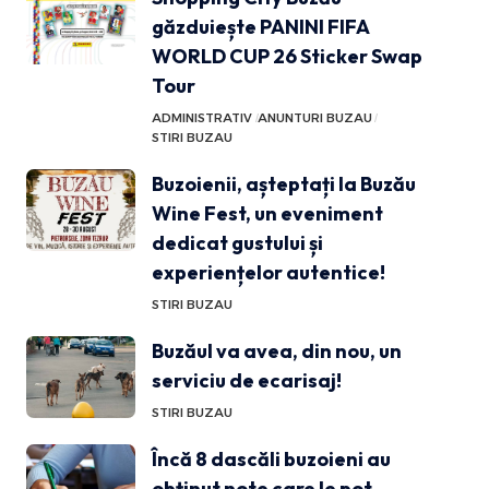
găzduiește PANINI FIFA
WORLD CUP 26 Sticker Swap
Tour
ADMINISTRATIV
ANUNTURI BUZAU
STIRI BUZAU
Buzoienii, așteptați la Buzău
Wine Fest, un eveniment
dedicat gustului și
experiențelor autentice!
STIRI BUZAU
Buzăul va avea, din nou, un
serviciu de ecarisaj!
STIRI BUZAU
Încă 8 dascăli buzoieni au
obținut note care le pot