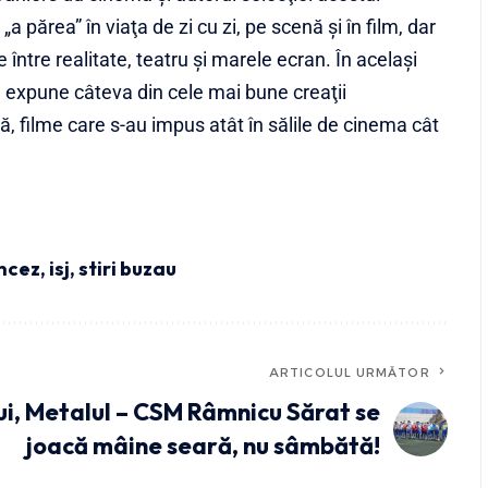
„a părea” în viaţa de zi cu zi, pe scenă şi în film, dar
le între realitate, teatru şi marele ecran. În acelaşi
ma expune câteva din cele mai bune creaţii
, filme care s-au impus atât în sălile de cinema cât
ancez
,
isj
,
stiri buzau
ARTICOLUL URMĂTOR
ui, Metalul – CSM Râmnicu Sărat se
joacă mâine seară, nu sâmbătă!