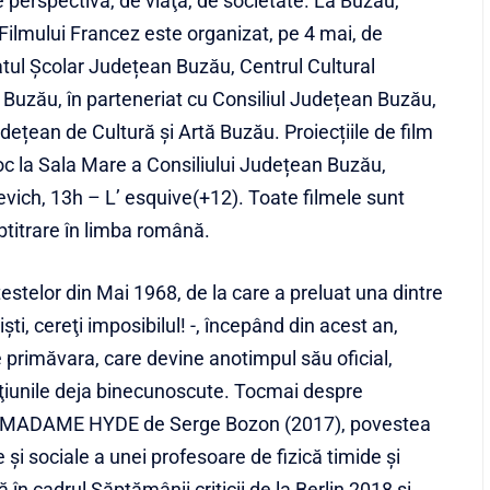
de perspectivă, de viaţă, de societate. La Buzău,
 Filmului Francez este organizat, pe 4 mai, de
tul Școlar Județean Buzău, Centrul Cultural
Buzău, în parteneriat cu Consiliul Județean Buzău,
dețean de Cultură și Artă Buzău. Proiecțiile de film
oc la Sala Mare a Consiliului Județean Buzău,
vich, 13h – L’ esquive(+12). Toate filmele sunt
btitrare în limba română.
testelor din Mai 1968, de la care a preluat una dintre
şti, cereţi imposibilul! -, începând din acest an,
e primăvara, care devine anotimpul său oficial,
ţiunile deja binecunoscute. Tocmai despre
rul MADAME HYDE de Serge Bozon (2017), povestea
i sociale a unei profesoare de fizică timide şi
în cadrul Săptămânii criticii de la Berlin 2018 şi