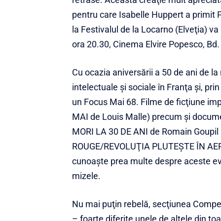
pentru care Isabelle Huppert a primit
la Festivalul de la Locarno (Elveţia) va
ora 20.30, Cinema Elvire Popesco, Bd.
Cu ocazia aniversării a 50 de ani de la
intelectuale şi sociale în Franţa şi, pr
un Focus Mai 68. Filme de ficţiune 
MAI de Louis Malle) precum şi docum
MORI LA 30 DE ANI de Romain Goupil 
ROUGE/REVOLUŢIA PLUTEŞTE ÎN AER de 
cunoaşte prea multe despre aceste eve
mizele.
Nu mai puţin rebelă, secţiunea Compet
– foarte diferite unele de altele din 