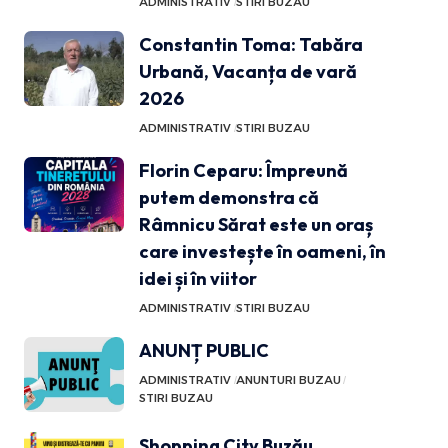
ADMINISTRATIV
STIRI BUZAU
Constantin Toma: Tabăra
Urbană, Vacanța de vară
2026
ADMINISTRATIV
STIRI BUZAU
Florin Ceparu: Împreună
putem demonstra că
Râmnicu Sărat este un oraș
care investește în oameni, în
idei și în viitor
ADMINISTRATIV
STIRI BUZAU
ANUNȚ PUBLIC
ADMINISTRATIV
ANUNTURI BUZAU
STIRI BUZAU
Shopping City Buzău