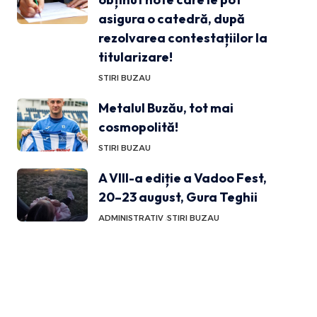
asigura o catedră, după
rezolvarea contestațiilor la
titularizare!
STIRI BUZAU
Metalul Buzău, tot mai
cosmopolită!
STIRI BUZAU
A VIII-a ediție a Vadoo Fest,
20–23 august, Gura Teghii
ADMINISTRATIV
STIRI BUZAU