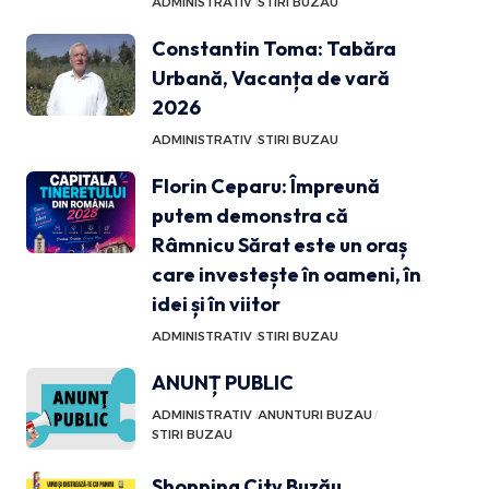
ADMINISTRATIV
STIRI BUZAU
Constantin Toma: Tabăra
Urbană, Vacanța de vară
2026
ADMINISTRATIV
STIRI BUZAU
Florin Ceparu: Împreună
putem demonstra că
Râmnicu Sărat este un oraș
care investește în oameni, în
idei și în viitor
ADMINISTRATIV
STIRI BUZAU
ANUNȚ PUBLIC
ADMINISTRATIV
ANUNTURI BUZAU
STIRI BUZAU
Shopping City Buzău