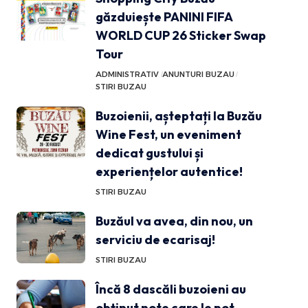
găzduiește PANINI FIFA
WORLD CUP 26 Sticker Swap
Tour
ADMINISTRATIV
ANUNTURI BUZAU
STIRI BUZAU
Buzoienii, așteptați la Buzău
Wine Fest, un eveniment
dedicat gustului și
experiențelor autentice!
STIRI BUZAU
Buzăul va avea, din nou, un
serviciu de ecarisaj!
STIRI BUZAU
Încă 8 dascăli buzoieni au
obținut note care le pot