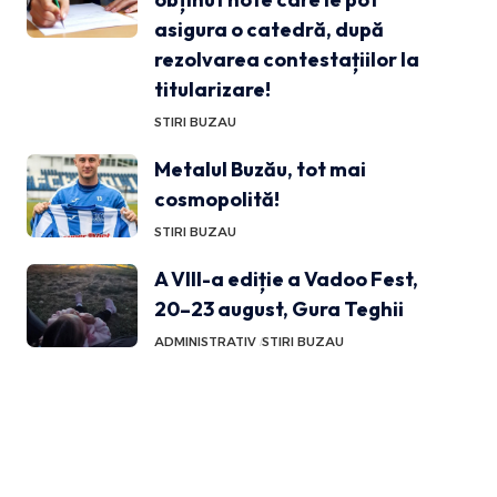
asigura o catedră, după
rezolvarea contestațiilor la
titularizare!
STIRI BUZAU
Metalul Buzău, tot mai
cosmopolită!
STIRI BUZAU
A VIII-a ediție a Vadoo Fest,
20–23 august, Gura Teghii
ADMINISTRATIV
STIRI BUZAU