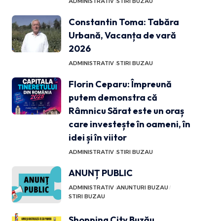
ADMINISTRATIV
STIRI BUZAU
Constantin Toma: Tabăra
Urbană, Vacanța de vară
2026
ADMINISTRATIV
STIRI BUZAU
Florin Ceparu: Împreună
putem demonstra că
Râmnicu Sărat este un oraș
care investește în oameni, în
idei și în viitor
ADMINISTRATIV
STIRI BUZAU
ANUNȚ PUBLIC
ADMINISTRATIV
ANUNTURI BUZAU
STIRI BUZAU
Shopping City Buzău