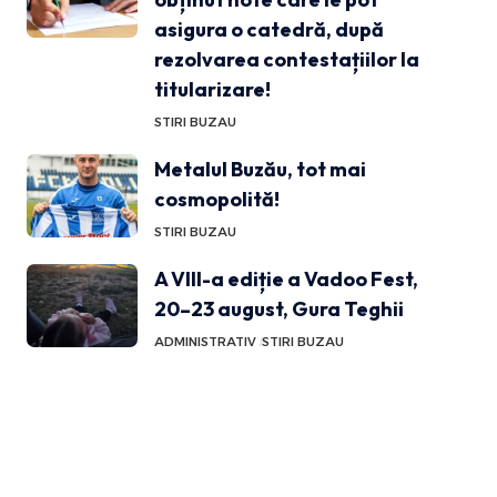
asigura o catedră, după
rezolvarea contestațiilor la
titularizare!
STIRI BUZAU
Metalul Buzău, tot mai
cosmopolită!
STIRI BUZAU
A VIII-a ediție a Vadoo Fest,
20–23 august, Gura Teghii
ADMINISTRATIV
STIRI BUZAU