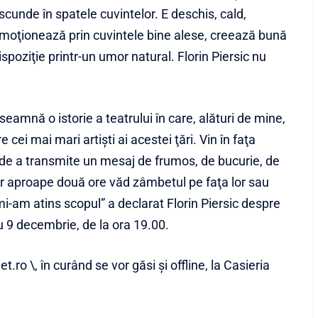
scunde în spatele cuvintelor. E deschis, cald,
moţionează prin cuvintele bine alese, creează bună
ispoziţie printr-un umor natural. Florin Piersic nu
amnă o istorie a teatrului în care, alături de mine,
 cei mai mari artişti ai acestei ţări. Vin în faţa
a, de a transmite un mesaj de frumos, de bucurie, de
lor aproape două ore văd zâmbetul pe faţa lor sau
mi-am atins scopul” a declarat Florin Piersic despre
 9 decembrie, de la ora 19.00.
et.ro \, în curând se vor găsi și offline, la Casieria