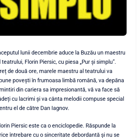
nceputul lunii decembrie aduce la Buzău un maestru
l teatrului, Florin Piersic, cu piesa „Pur și simplu”.
reț de două ore, marele maestru al teatrului va
pune povești în frumoasa limbă română, va depăna
mintiri din cariera sa impresionantă, vă va face să
âdeți cu lacrimi și va cânta melodii compuse special
entru el de către Dan Iagnov.
lorin Piersic este ca o enciclopedie. Răspunde la
rice întrebare cu o sinceritate debordantă şi nu se