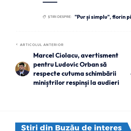
"Pur și simplu"
,
florin p
ȘTIRI DESPRE:
ARTICOLUL ANTERIOR
Marcel Ciolacu, avertisment
pentru Ludovic Orban să
respecte cutuma schimbării
miniștrilor respinși la audieri
Știri din Buzău de interes