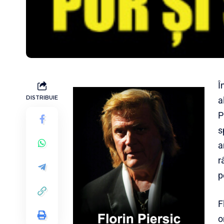
Î
DISTRIBUIE
a
P
s
a
r
p
F
o