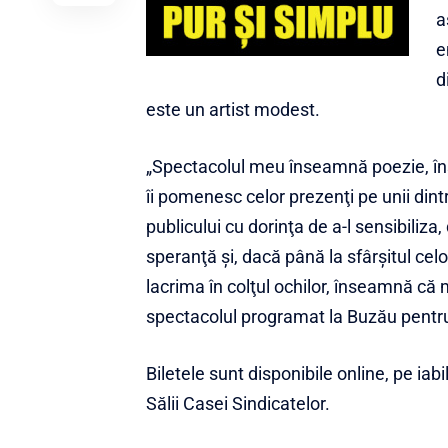
a
e
d
este un artist modest.
„Spectacolul meu înseamnă poezie, înse
îi pomenesc celor prezenţi pe unii dintre
publicului cu dorinţa de a-l sensibiliz
speranţă şi, dacă până la sfârşitul ce
lacrima în colţul ochilor, înseamnă că 
spectacolul programat la Buzău pentru
Biletele sunt disponibile online, pe iabil
Sălii Casei Sindicatelor.