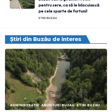
pentru sere, ca să le înlocuiască
pe cele sparte de furtuni!
STIRI BUZAU
Știri din Buzău de interes
ADMINISTRATIV
ANUNTURI BUZAU
STIRI BUZAU