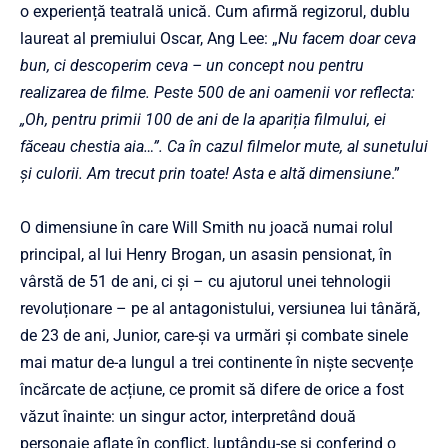
o experiență teatrală unică. Cum afirmă regizorul, dublu
laureat al premiului Oscar, Ang Lee: „
Nu facem doar ceva
bun, ci descoperim ceva – un concept nou pentru
realizarea de filme. Peste 500 de ani oamenii vor reflecta:
„Oh, pentru primii 100 de ani de la apariția filmului, ei
făceau chestia aia…”. Ca în cazul filmelor mute, al sunetului
și culorii. Am trecut prin toate! Asta e altă dimensiune
.”
O dimensiune în care Will Smith nu joacă numai rolul
principal, al lui Henry Brogan, un asasin pensionat, în
vârstă de 51 de ani, ci și – cu ajutorul unei tehnologii
revoluționare – pe al antagonistului, versiunea lui tânără,
de 23 de ani, Junior, care-și va urmări și combate sinele
mai matur de-a lungul a trei continente în niște secvențe
încărcate de acțiune, ce promit să difere de orice a fost
văzut înainte: un singur actor, interpretând două
personaje aflate în conflict, luptându-se și conferind o