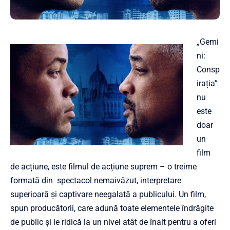
„Gemi
ni:
Consp
irația”
nu
este
doar
un
film
de acțiune, este filmul de acțiune suprem – o treime
formată din spectacol nemaivăzut, interpretare
superioară și captivare neegalată a publicului. Un film,
spun producătorii, care adună toate elementele îndrăgite
de public și le ridică la un nivel atât de înalt pentru a oferi