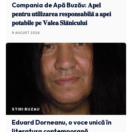
Compania de Apă Buzău: 𝐀𝐩𝐞𝐥
𝐩𝐞𝐧𝐭𝐫𝐮 𝐮𝐭𝐢𝐥𝐢𝐳𝐚𝐫𝐞𝐚 𝐫𝐞𝐬𝐩𝐨𝐧𝐬𝐚𝐛𝐢𝐥𝐚̆ 𝐚 𝐚𝐩𝐞𝐢
𝐩𝐨𝐭𝐚𝐛𝐢𝐥𝐞 𝐩𝐞 𝐕𝐚𝐥𝐞𝐚 𝐒𝐥𝐚̆𝐧𝐢𝐜𝐮𝐥𝐮𝐢
9 AUGUST 2026
STIRI BUZAU
Eduard Dorneanu, o voce unică în
literatura contemporană