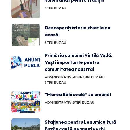
Voluntariat pentru tradiții!
STIRI BUZAU
Descoperiți istoria chiar la ea
acasă!
STIRI BUZAU
Primăria comunei Vintilă Vodă:
Vești importante pentru
comunitatea noastră!
ADMINISTRATIV
ANUNTURI BUZAU
STIRI BUZAU
”Marea Bălăceală” se amână!
ADMINISTRATIV
STIRI BUZAU
Stațiunea pentru Legumicultură
Buzău caută geamuri vechi