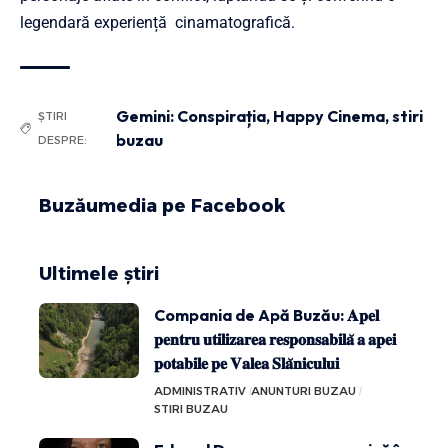
legendară experiență cinamatografică.
Gemini: Conspirația
,
Happy Cinema
,
stiri
ȘTIRI
buzau
DESPRE:
Buzăumedia pe Facebook
Ultimele știri
Compania de Apă Buzău: 𝐀𝐩𝐞𝐥
𝐩𝐞𝐧𝐭𝐫𝐮 𝐮𝐭𝐢𝐥𝐢𝐳𝐚𝐫𝐞𝐚 𝐫𝐞𝐬𝐩𝐨𝐧𝐬𝐚𝐛𝐢𝐥𝐚̆ 𝐚 𝐚𝐩𝐞𝐢
𝐩𝐨𝐭𝐚𝐛𝐢𝐥𝐞 𝐩𝐞 𝐕𝐚𝐥𝐞𝐚 𝐒𝐥𝐚̆𝐧𝐢𝐜𝐮𝐥𝐮𝐢
ADMINISTRATIV
ANUNTURI BUZAU
STIRI BUZAU