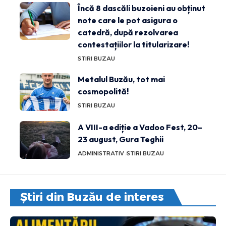
Încă 8 dascăli buzoieni au obținut
note care le pot asigura o
catedră, după rezolvarea
contestațiilor la titularizare!
STIRI BUZAU
Metalul Buzău, tot mai
cosmopolită!
STIRI BUZAU
A VIII-a ediție a Vadoo Fest, 20–
23 august, Gura Teghii
ADMINISTRATIV
STIRI BUZAU
Știri din Buzău de interes