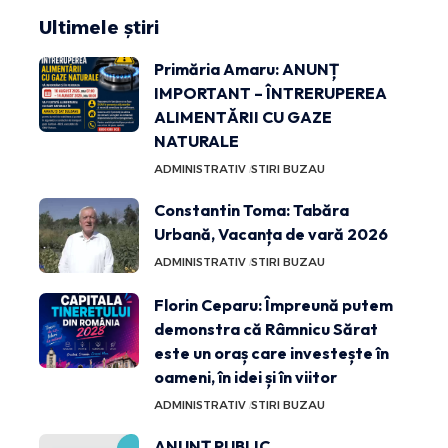
Ultimele știri
Primăria Amaru: ANUNȚ
IMPORTANT – ÎNTRERUPEREA
ALIMENTĂRII CU GAZE
NATURALE
ADMINISTRATIV
STIRI BUZAU
Constantin Toma: Tabăra
Urbană, Vacanța de vară 2026
ADMINISTRATIV
STIRI BUZAU
Florin Ceparu: Împreună putem
demonstra că Râmnicu Sărat
este un oraș care investește în
oameni, în idei și în viitor
ADMINISTRATIV
STIRI BUZAU
ANUNȚ PUBLIC