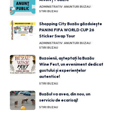
ADMINISTRATIV
ANUNTURI BUZAU
STIRI BUZAU
Shopping City Buzău găzduiește
PANINI FIFA WORLD CUP 26
Sticker Swap Tour
ADMINISTRATIV
ANUNTURI BUZAU
STIRI BUZAU
Buzoienii, așteptați la Buzău
Wine Fest, un eveniment dedicat
gustului și experiențelor
autentice!
STIRI BUZAU
Buzăul va avea, din nou, un
serviciu de ecarisaj!
STIRI BUZAU