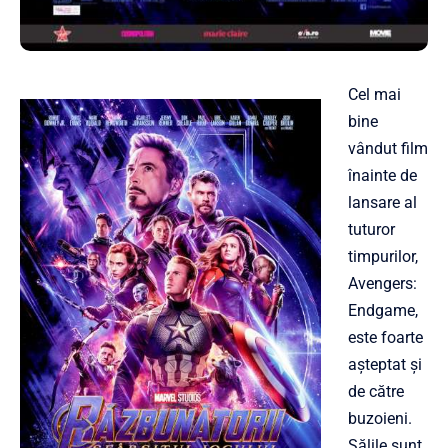
Cel mai
bine
vândut film
înainte de
lansare al
tuturor
timpurilor,
Avengers:
Endgame,
este foarte
așteptat și
de către
buzoieni.
Sălile sunt