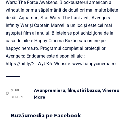
Wars: The Force Awakens. Blockbuster-ul american a
vândut în prima săptămână de două ori mai multe bilete
decât Aquaman, Star Wars: The Last Jedi, Avengers:
Infinity War şi Captain Marvel la un loc și este cel mai
așteptat film al anului. Biletele se pot achiziționa de la
casa de bilete Happy Cinema Buzău sau online pe
happycinema.ro. Programul complet al proiecțiilor
Avengers: Endgame este disponibil aici:
https://bit.ly/2TWyUK6
. Website: www.happycinema.ro.
Avanpremiera
,
film
,
stiri buzau
,
Vinerea
ȘTIRI
Mare
DESPRE:
Buzăumedia pe Facebook