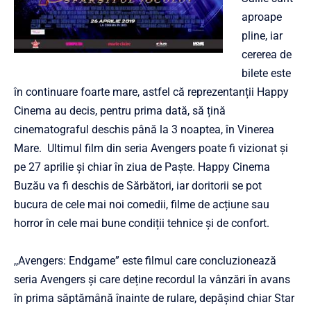
aproape
pline, iar
cererea de
bilete este
în continuare foarte mare, astfel că reprezentanții Happy
Cinema au decis, pentru prima dată, să țină
cinematograful deschis până la 3 noaptea, în Vinerea
Mare. Ultimul film din seria Avengers poate fi vizionat și
pe 27 aprilie și chiar în ziua de Paște. Happy Cinema
Buzău va fi deschis de Sărbători, iar doritorii se pot
bucura de cele mai noi comedii, filme de acțiune sau
horror în cele mai bune condiții tehnice și de confort.
,,Avengers: Endgame” este filmul care concluzionează
seria Avengers și care deține recordul la vânzări în avans
în prima săptămână înainte de rulare, depășind chiar Star