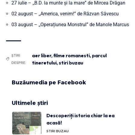
27 iulie – ,,B.D. la munte și la mare” de Mircea Drăgan
02 august – ,,America, venim!” de Răzvan Săvescu
03 august – ,,Operațiunea Monstrul” de Manole Marcus
aer liber
,
filme romanesti
,
parcul
ȘTIRI
tineretului
,
stiri buzau
DESPRE:
Buzăumedia pe Facebook
Ultimele știri
Descoperiți istoria chiar la ea
acasă!
STIRI BUZAU