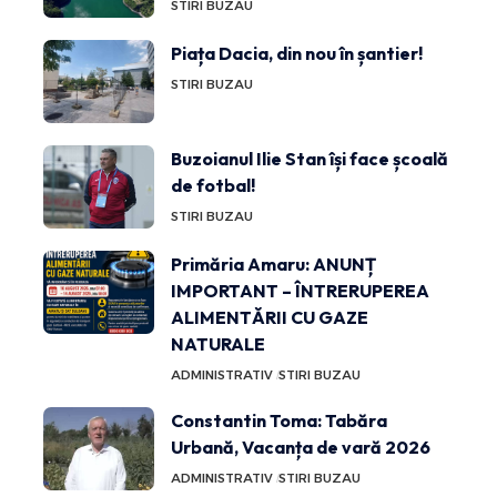
STIRI BUZAU
Piața Dacia, din nou în șantier!
STIRI BUZAU
Buzoianul Ilie Stan își face școală
de fotbal!
STIRI BUZAU
Primăria Amaru: ANUNȚ
IMPORTANT – ÎNTRERUPEREA
ALIMENTĂRII CU GAZE
NATURALE
ADMINISTRATIV
STIRI BUZAU
Constantin Toma: Tabăra
Urbană, Vacanța de vară 2026
ADMINISTRATIV
STIRI BUZAU