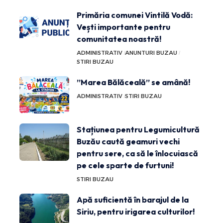
Primăria comunei Vintilă Vodă:
Vești importante pentru
comunitatea noastră!
ADMINISTRATIV
ANUNTURI BUZAU
STIRI BUZAU
”Marea Bălăceală” se amână!
ADMINISTRATIV
STIRI BUZAU
Stațiunea pentru Legumicultură
Buzău caută geamuri vechi
pentru sere, ca să le înlocuiască
pe cele sparte de furtuni!
STIRI BUZAU
Apă suficientă în barajul de la
Siriu, pentru irigarea culturilor!