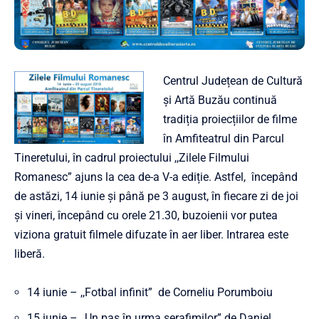
Centrul Județean de Cultură
și Artă Buzău continuă
tradiția proiecțiilor de filme
în Amfiteatrul din Parcul
Tineretului, în cadrul proiectului ,,Zilele Filmului
Romanesc” ajuns la cea de-a V-a ediție. Astfel, începând
de astăzi, 14 iunie și până pe 3 august, în fiecare zi de joi
și vineri, începând cu orele 21.30, buzoienii vor putea
viziona gratuit filmele difuzate în aer liber. Intrarea este
liberă.
14 iunie – ,,Fotbal infinit” de Corneliu Porumboiu
15 iunie – ,,Un pas în urma serafimilor” de Daniel