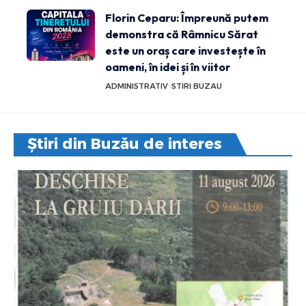
Florin Ceparu: Împreună putem
demonstra că Râmnicu Sărat
este un oraș care investește în
oameni, în idei și în viitor
ADMINISTRATIV
STIRI BUZAU
Știri din Buzău de interes