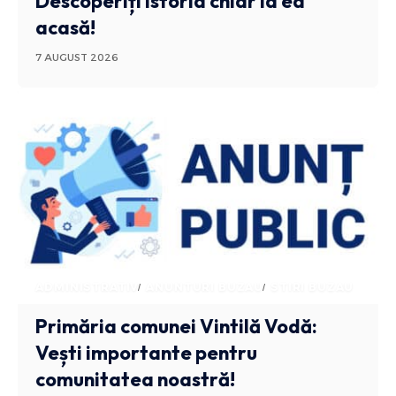
Descoperiți istoria chiar la ea
acasă!
7 AUGUST 2026
ADMINISTRATIV
ANUNTURI BUZAU
STIRI BUZAU
Primăria comunei Vintilă Vodă:
Vești importante pentru
comunitatea noastră!