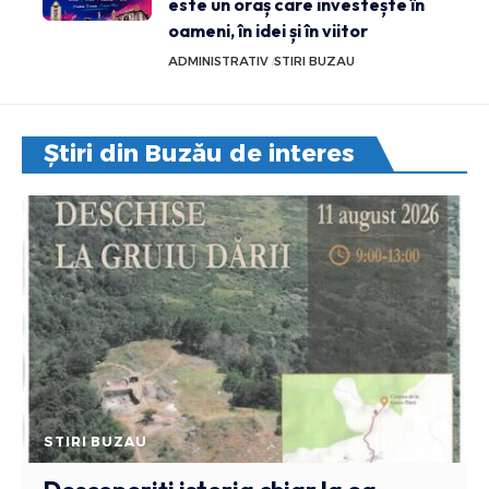
este un oraș care investește în
oameni, în idei și în viitor
ADMINISTRATIV
STIRI BUZAU
Știri din Buzău de interes
STIRI BUZAU