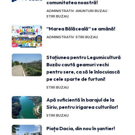
comunitatea noastră!
ADMINISTRATIV
ANUNTURI BUZAU
STIRI BUZAU
”Marea Bălăceală” se amână!
ADMINISTRATIV
STIRI BUZAU
Stațiunea pentru Legumicultură
Buzău caută geamuri vechi
pentru sere, ca să le înlocuiască
pe cele sparte de furtuni!
STIRI BUZAU
Apă suficientă în barajul de la
Siriu, pentru irigarea culturilor!
STIRI BUZAU
Piața Dacia, din nou în șantier!