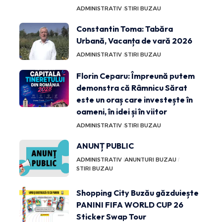
ADMINISTRATIV
STIRI BUZAU
Constantin Toma: Tabăra
Urbană, Vacanța de vară 2026
ADMINISTRATIV
STIRI BUZAU
Florin Ceparu: Împreună putem
demonstra că Râmnicu Sărat
este un oraș care investește în
oameni, în idei și în viitor
ADMINISTRATIV
STIRI BUZAU
ANUNȚ PUBLIC
ADMINISTRATIV
ANUNTURI BUZAU
STIRI BUZAU
Shopping City Buzău găzduiește
PANINI FIFA WORLD CUP 26
Sticker Swap Tour