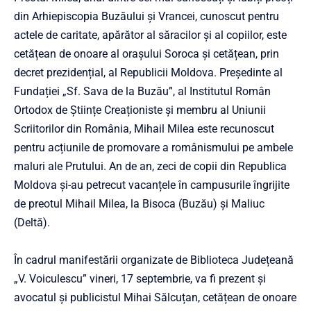
din Arhiepiscopia Buzăului și Vrancei, cunoscut pentru
actele de caritate, apărător al săracilor și al copiilor, este
cetățean de onoare al orașului Soroca și cetățean, prin
decret prezidențial, al Republicii Moldova. Președinte al
Fundației „Sf. Sava de la Buzău”, al Institutul Român
Ortodox de Științe Creaționiste și membru al Uniunii
Scriitorilor din România, Mihail Milea este recunoscut
pentru acțiunile de promovare a românismului pe ambele
maluri ale Prutului. An de an, zeci de copii din Republica
Moldova și-au petrecut vacanțele în campusurile îngrijite
de preotul Mihail Milea, la Bisoca (Buzău) și Maliuc
(Deltă).
În cadrul manifestării organizate de Biblioteca Județeană
„V. Voiculescu” vineri, 17 septembrie, va fi prezent și
avocatul și publicistul Mihai Sălcuțan, cetățean de onoare