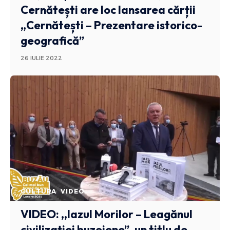
Cernătești are loc lansarea cărții
„Cernătești – Prezentare istorico-
geografică”
26 IULIE 2022
CULTURA
VIDEO
VIDEO: ,,Iazul Morilor – Leagănul
civilizației buzoiene”, un titlu de