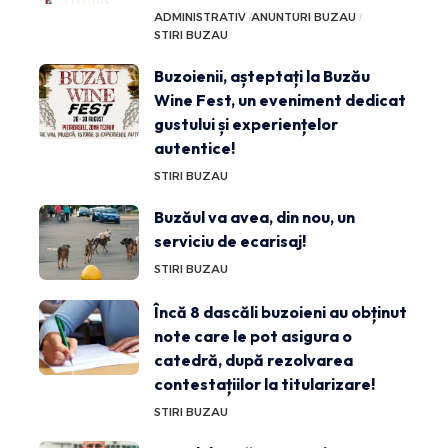
ADMINISTRATIV
ANUNTURI BUZAU
STIRI BUZAU
Buzoienii, așteptați la Buzău
Wine Fest, un eveniment dedicat
gustului și experiențelor
autentice!
STIRI BUZAU
Buzăul va avea, din nou, un
serviciu de ecarisaj!
STIRI BUZAU
Încă 8 dascăli buzoieni au obținut
note care le pot asigura o
catedră, după rezolvarea
contestațiilor la titularizare!
STIRI BUZAU