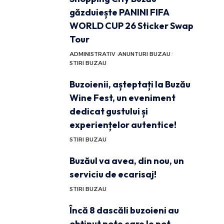
găzduiește PANINI FIFA
WORLD CUP 26 Sticker Swap
Tour
ADMINISTRATIV
ANUNTURI BUZAU
STIRI BUZAU
Buzoienii, așteptați la Buzău
Wine Fest, un eveniment
dedicat gustului și
experiențelor autentice!
STIRI BUZAU
Buzăul va avea, din nou, un
serviciu de ecarisaj!
STIRI BUZAU
Încă 8 dascăli buzoieni au
obținut note care le pot