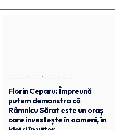
ADMINISTRATIV
STIRI BUZAU
Florin Ceparu: Împreună
putem demonstra că
Râmnicu Sărat este un oraș
care investește în oameni, în
idei și în viitor