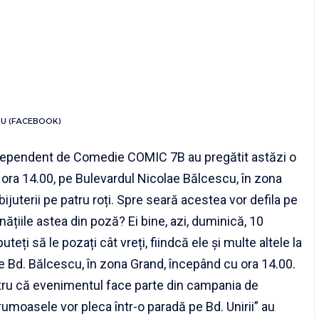
RU (FACEBOOK)
Independent de Comedie COMIC 7B au pregătit astăzi o
ora 14.00, pe Bulevardul Nicolae Bălcescu, în zona
ijuterii pe patru roți. Spre seară acestea vor defila pe
unățiile astea din poză? Ei bine, azi, duminică, 10
teți să le pozați cât vreți, fiindcă ele și multe altele la
pe Bd. Bălcescu, în zona Grand, începând cu ora 14.00.
tru că evenimentul face parte din campania de
rumoasele vor pleca într-o paradă pe Bd. Unirii” au