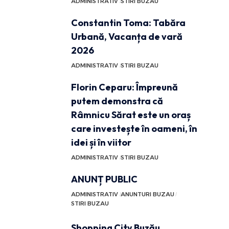
ADMINISTRATIV
STIRI BUZAU
Constantin Toma: Tabăra
Urbană, Vacanța de vară
2026
ADMINISTRATIV
STIRI BUZAU
Florin Ceparu: Împreună
putem demonstra că
Râmnicu Sărat este un oraș
care investește în oameni, în
idei și în viitor
ADMINISTRATIV
STIRI BUZAU
ANUNȚ PUBLIC
ADMINISTRATIV
ANUNTURI BUZAU
STIRI BUZAU
Shopping City Buzău