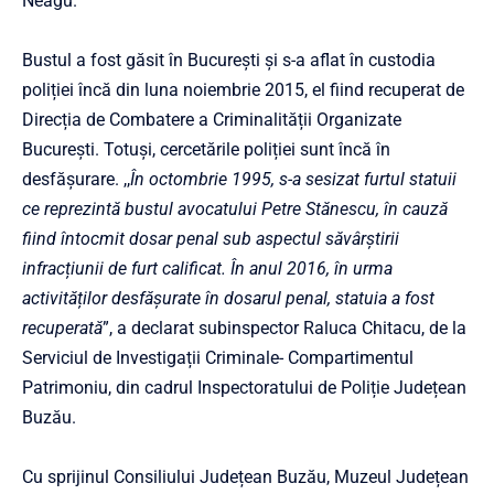
Neagu.
Bustul a fost găsit în București și s-a aflat în custodia
poliției încă din luna noiembrie 2015, el fiind recuperat de
Direcția de Combatere a Criminalității Organizate
București. Totuși, cercetările poliției sunt încă în
desfășurare. ,,
În octombrie 1995, s-a sesizat furtul statuii
ce reprezintă bustul avocatului Petre Stănescu, în cauză
fiind întocmit dosar penal sub aspectul săvârștirii
infracțiunii de furt calificat. În anul 2016, în urma
activităților desfășurate în dosarul penal, statuia a fost
recuperată
”, a declarat subinspector Raluca Chitacu, de la
Serviciul de Investigații Criminale- Compartimentul
Patrimoniu, din cadrul Inspectoratului de Poliție Județean
Buzău.
Cu sprijinul Consiliului Județean Buzău, Muzeul Județean