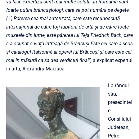
va face expertiza sunt mai multe soluții. În România sunt
foarte puțini brâncuşiologi, care se pot număra pe degete.
(…) Părerea cea mai autorizată, care este recunoscută
internațional de către toți iubitorii de artă și de către toate
muzeele din lume, este părerea lui Teja Friedrich Bach, care
s-a ocupat o viață întreagă de Brâncuși.Este cel care a scos
și catalogul Raisonné al operei lui Brâncuși și care este cel
mai în măsură ca să dea verdictul final”,
a explicat expertul
în artă, Alexandru Măciucă.
La rândul
său,
președintel
e
Consiliului
Județean,
Petre