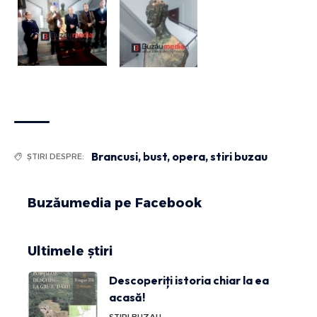
Brancusi
,
bust
,
opera
,
stiri buzau
ȘTIRI DESPRE:
Buzăumedia pe Facebook
Ultimele știri
Descoperiți istoria chiar la ea
acasă!