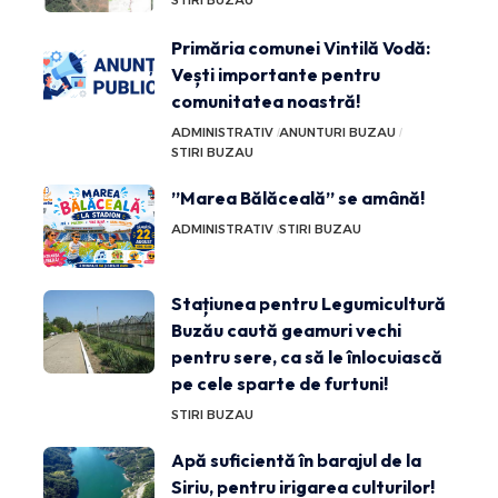
STIRI BUZAU
Primăria comunei Vintilă Vodă:
Vești importante pentru
comunitatea noastră!
ADMINISTRATIV
ANUNTURI BUZAU
STIRI BUZAU
”Marea Bălăceală” se amână!
ADMINISTRATIV
STIRI BUZAU
Stațiunea pentru Legumicultură
Buzău caută geamuri vechi
pentru sere, ca să le înlocuiască
pe cele sparte de furtuni!
STIRI BUZAU
Apă suficientă în barajul de la
Siriu, pentru irigarea culturilor!