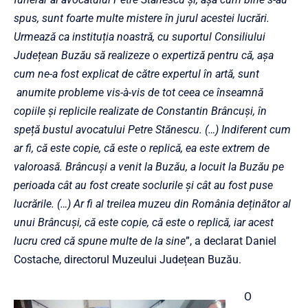
spus, sunt foarte multe mistere în jurul acestei lucrări.
Urmează ca instituția noastră, cu suportul Consiliului
Județean Buzău să realizeze o expertiză pentru că, așa
cum ne-a fost explicat de către expertul în artă, sunt
anumite probleme vis-à-vis de tot ceea ce înseamnă
copiile și replicile realizate de Constantin Brâncuși, în
speță bustul avocatului Petre Stănescu. (…) Indiferent cum
ar fi, că este copie, că este o replică, ea este extrem de
valoroasă. Brâncuși a venit la Buzău, a locuit la Buzău pe
perioada cât au fost create soclurile și cât au fost puse
lucrările. (…) Ar fi al treilea muzeu din România deținător al
unui Brâncuși, că este copie, că este o replică, iar acest
lucru cred că spune multe de la sine
”, a declarat Daniel
Costache, directorul Muzeului Județean Buzău.
O