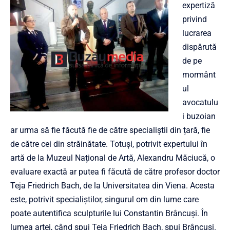
expertiză
privind
lucrarea
dispărută
de pe
mormânt
ul
avocatulu
i buzoian
ar urma să fie făcută fie de către specialiștii din țară, fie
de către cei din străinătate. Totuși, potrivit expertului în
artă de la Muzeul Național de Artă, Alexandru Măciucă, o
evaluare exactă ar putea fi făcută de către profesor doctor
Teja Friedrich Bach, de la Universitatea din Viena. Acesta
este, potrivit specialiștilor, singurul om din lume care
poate autentifica sculpturile lui Constantin Brâncuși. În
lumea artei, când spui Teja Friedrich Bach, spui Brâncuși.