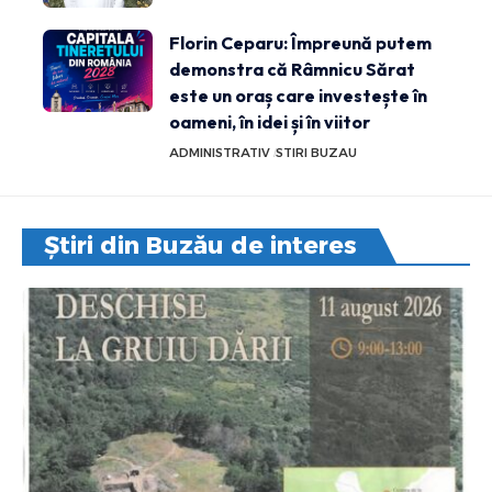
Florin Ceparu: Împreună putem
demonstra că Râmnicu Sărat
este un oraș care investește în
oameni, în idei și în viitor
ADMINISTRATIV
STIRI BUZAU
Știri din Buzău de interes