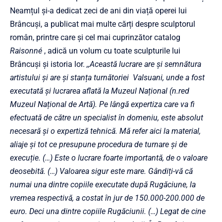
Neamțul și-a dedicat zeci de ani din viață operei lui
Brâncuși, a publicat mai multe cărți despre sculptorul
român, printre care și cel mai cuprinzător catalog
Raisonné
, adică un volum cu toate sculpturile lui
Brâncuși și istoria lor.
,,Această lucrare are și semnătura
artistului și are și stanța turnătoriei Valsuani, unde a fost
executată și lucrarea aflată la Muzeul Național (n.red
Muzeul Național de Artă). Pe lângă expertiza care va fi
efectuată de către un specialist în domeniu, este absolut
necesară și o expertiză tehnică. Mă refer aici la material,
aliaje și tot ce presupune procedura de turnare și de
execuție. (…) Este o lucrare foarte importantă, de o valoare
deosebită. (…) Valoarea sigur este mare. Gândiți-vă că
numai una dintre copiile executate după Rugăciune, la
vremea respectivă, a costat în jur de 150.000-200.000 de
euro. Deci una dintre copiile Rugăciunii. (…) Legat de cine