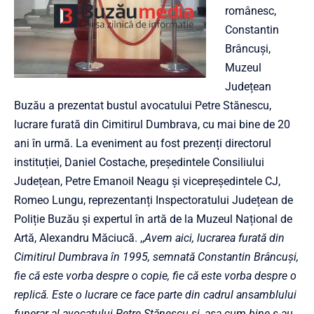
românesc,
Constantin
Brâncuși,
Muzeul
Județean
Buzău a prezentat bustul avocatului Petre Stănescu,
lucrare furată din Cimitirul Dumbrava, cu mai bine de 20
ani în urmă. La eveniment au fost prezenți directorul
instituției, Daniel Costache, președintele Consiliului
Județean, Petre Emanoil Neagu și vicepreședintele CJ,
Romeo Lungu, reprezentanți Inspectoratului Județean de
Poliție Buzău și expertul în artă de la Muzeul Național de
Artă, Alexandru Măciucă. ,,
Avem aici, lucrarea furată din
Cimitirul Dumbrava în 1995, semnată Constantin Brâncuși,
fie că este vorba despre o copie, fie că este vorba despre o
replică. Este o lucrare ce face parte din cadrul ansamblului
funerar al avocatului Petre Stănescu și, așa cum bine s-au