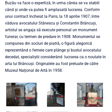
Buzău va face o expertiză, în urma căreia se va stabili
când și unde va putea fi amplasată lucrarea. Conform
unui contract încheiat la Paris, la 18 aprilie 1907, între
văduva avocatului Stănescu şi Constantin Brâncuşi,
artistul se angaja să execute personal un monument
funerar, cu termen de predare în 1908. Monumentul se
compunea din socluri de piatră, o figură alegorică
reprezentând o femeie care plânge şi bustul avocatului
decedat, specialiştii considerând lucrarea ca o noutate în
arta lui Brâncuşi. Originalele au fost preluate de către
Muzeul Naţional de Artă în 1958.