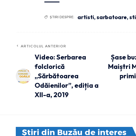
artisti
,
sarbatoare
,
st
ȘTIRI DESPRE:
ARTICOLUL ANTERIOR
Video: Serbarea
Șase buz
folclorică
Maiștri M
„Sărbătoarea
primi
Odăienilor”, ediția a
XII-a, 2019
Știri din Buzău de interes