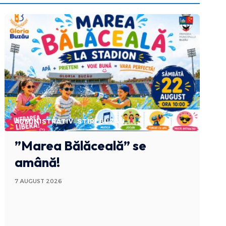
ADMINISTRATIV
STIRI BUZAU
”Marea Bălăceală” se
amână!
7 AUGUST 2026