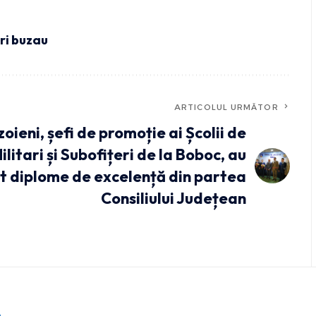
iri buzau
ARTICOLUL URMĂTOR
oieni, șefi de promoție ai Școlii de
ilitari și Subofițeri de la Boboc, au
t diplome de excelență din partea
Consiliului Județean