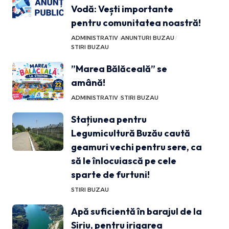
Vodă: Vești importante
pentru comunitatea noastră!
ADMINISTRATIV
ANUNTURI BUZAU
STIRI BUZAU
”Marea Bălăceală” se
amână!
ADMINISTRATIV
STIRI BUZAU
Stațiunea pentru
Legumicultură Buzău caută
geamuri vechi pentru sere, ca
să le înlocuiască pe cele
sparte de furtuni!
STIRI BUZAU
Apă suficientă în barajul de la
Siriu, pentru irigarea