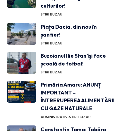
culturilor!
STIRI BUZAU
Piața Dacia, din nou în
șantier!
STIRI BUZAU
Buzoianul Ilie Stan își face
școală de fotbal!
STIRI BUZAU
Primăria Amaru: ANUNȚ
IMPORTANT –
ÎNTRERUPEREA ALIMENTĂRII
CU GAZE NATURALE
ADMINISTRATIV
STIRI BUZAU
Constantin Toma: Tabăra