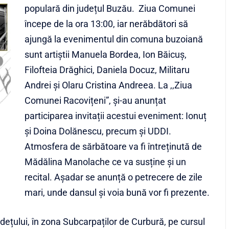
populară din județul Buzău. Ziua Comunei
începe de la ora 13:00, iar nerăbdători să
ajungă la evenimentul din comuna buzoiană
sunt artiștii Manuela Bordea, Ion Băicuș,
Filofteia Drăghici, Daniela Docuz, Militaru
Andrei și Olaru Cristina Andreea. La ,,Ziua
Comunei Racovițeni”, și-au anunțat
participarea invitații acestui eveniment: Ionuț
și Doina Dolănescu, precum și UDDI.
Atmosfera de sărbătoare va fi întreținută de
Mădălina Manolache ce va susține și un
recital. Așadar se anunță o petrecere de zile
mari, unde dansul și voia bună vor fi prezente.
dețului, în zona Subcarpaților de Curbură, pe cursul