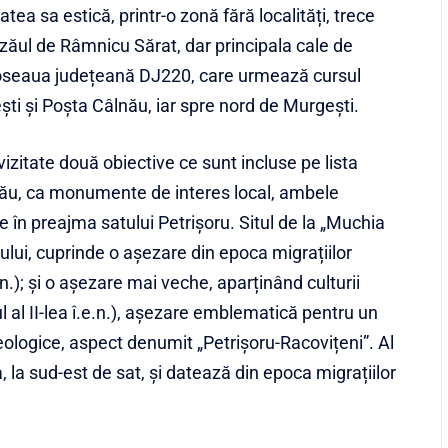
tea sa estică, printr-o zonă fără localități, trece
ăul de Râmnicu Sărat, dar principala cale de
șoseaua județeană DJ220, care urmează cursul
ști și Poșta Câlnău, iar spre nord de Murgești.
vizitate două obiective ce sunt incluse pe lista
zău, ca monumente de interes local, ambele
ate în preajma satului Petrișoru. Situl de la „Muchia
tului, cuprinde o așezare din epoca migrațiilor
n.); și o așezare mai veche, aparținând culturii
 al II-lea î.e.n.), așezare emblematică pentru un
heologice, aspect denumit „Petrișoru-Racovițeni”. Al
, la sud-est de sat, și datează din epoca migrațiilor