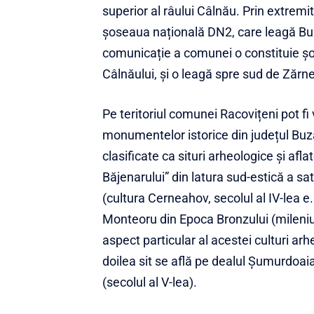
superior al râului Câlnău. Prin extremita
șoseaua națională DN2, care leagă Buz
comunicație a comunei o constituie 
Câlnăului, și o leagă spre sud de Zărne
Pe teritoriul comunei Racovițeni pot fi 
monumentelor istorice din județul Bu
clasificate ca situri arheologice și afl
Băjenarului” din latura sud-estică a sa
(cultura Cerneahov, secolul al IV-lea e.
Monteoru din Epoca Bronzului (mileniul
aspect particular al acestei culturi ar
doilea sit se află pe dealul Șumurdoaia
(secolul al V-lea).