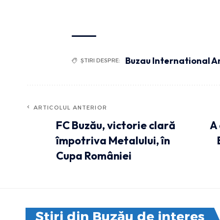
Buzau International Ar
ȘTIRI DESPRE:
ARTICOLUL ANTERIOR
FC Buzău, victorie clară
A
împotriva Metalului, în
Cupa României
Știri din Buzău de interes