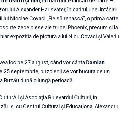
de teatru și film
, la mai multe lansări de carte –
zorului Alexander Hausvater, în cadrul unei întâniri-
i lui Nicolae Covaci ,,Fie să renască”, o primă carte
noscute zece piese ale trupei Phoenix, precum și la
hiar expoziția de pictură a lui Nicu Covaci și Valeriu
 avea loc pe 27 august, când vor cânta
Damian
, pe 25 septembrie, buzoienii se vor bucura de un
 la Buzău după o lungă perioadă.
ulturAll şi Asociaţia Bulevardul Culturii, în
uzău şi cu Centrul Cultural şi Educaţional Alexandru