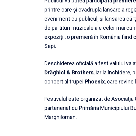
Publicul va putea participa la
premiere 
printre care și cvadrupla lansare a regi
eveniment cu publicul, și lansarea cărți
de partituri muzicale ale celor mai cu
expoziții, o premieră în România fiind c
Sepi.
Deschiderea oficială a festivalului va
Drăghici & Brothers
, iar la închidere
concert al trupei
Phoenix
, care revine
Festivalul este organizat de Asociaţia C
parteneriat cu Primăria Municipiului B
Marghiloman.