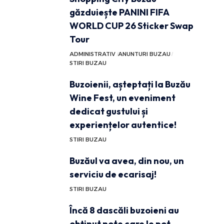
găzduiește PANINI FIFA
WORLD CUP 26 Sticker Swap
Tour
ADMINISTRATIV
ANUNTURI BUZAU
STIRI BUZAU
Buzoienii, așteptați la Buzău
Wine Fest, un eveniment
dedicat gustului și
experiențelor autentice!
STIRI BUZAU
Buzăul va avea, din nou, un
serviciu de ecarisaj!
STIRI BUZAU
Încă 8 dascăli buzoieni au
obținut note care le pot