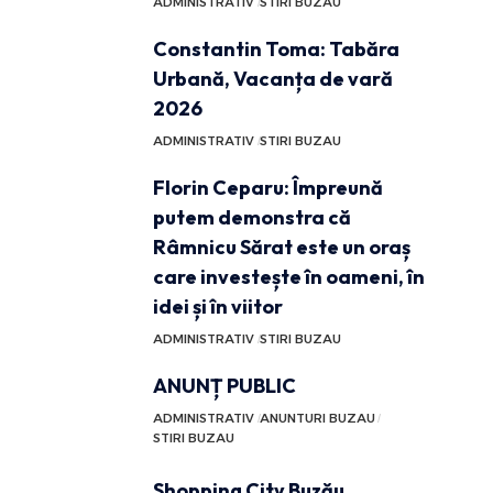
ADMINISTRATIV
STIRI BUZAU
Constantin Toma: Tabăra
Urbană, Vacanța de vară
2026
ADMINISTRATIV
STIRI BUZAU
Florin Ceparu: Împreună
putem demonstra că
Râmnicu Sărat este un oraș
care investește în oameni, în
idei și în viitor
ADMINISTRATIV
STIRI BUZAU
ANUNȚ PUBLIC
ADMINISTRATIV
ANUNTURI BUZAU
STIRI BUZAU
Shopping City Buzău