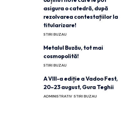
asigura o catedră, după
rezolvarea contestațiilor la
titularizare!
STIRI BUZAU
Metalul Buzău, tot mai
cosmopolită!
STIRI BUZAU
A VIII-a ediție a Vadoo Fest,
20–23 august, Gura Teghii
ADMINISTRATIV
STIRI BUZAU