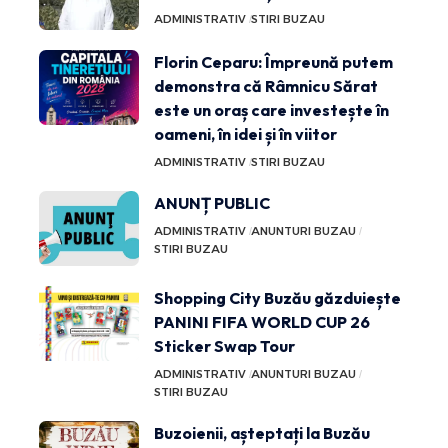
ADMINISTRATIV
STIRI BUZAU
Florin Ceparu: Împreună putem
demonstra că Râmnicu Sărat
este un oraș care investește în
oameni, în idei și în viitor
ADMINISTRATIV
STIRI BUZAU
ANUNȚ PUBLIC
ADMINISTRATIV
ANUNTURI BUZAU
STIRI BUZAU
Shopping City Buzău găzduiește
PANINI FIFA WORLD CUP 26
Sticker Swap Tour
ADMINISTRATIV
ANUNTURI BUZAU
STIRI BUZAU
Buzoienii, așteptați la Buzău