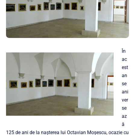
În
ac
est
an
se
ani
ver
se
az
ă
125 de ani de la nașterea lui Octavian Moșescu, ocazie cu