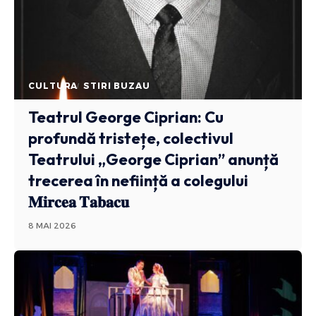
CULTURA
STIRI BUZAU
Teatrul George Ciprian: Cu
profundă tristețe, colectivul
Teatrului „George Ciprian” anunță
trecerea în neființă a colegului
𝐌𝐢𝐫𝐜𝐞𝐚 𝐓𝐚𝐛𝐚𝐜𝐮
8 MAI 2026