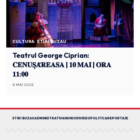
CULTURA
STIRI BUZAU
Teatrul George Ciprian:
𝐂𝐄𝐍𝐔𝐒̦𝐀̆𝐑𝐄𝐀𝐒𝐀 | 𝟏𝟎 𝐌𝐀𝐈 | 𝐎𝐑𝐀
𝟏𝟏:𝟎𝟎
6 MAI 2026
STIRI BUZAU
ADMINISTRATIV
ANUNȚURI
VIDEO
POLITICA
REPORTAJE