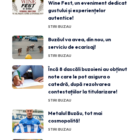
Wine Fest, un eveniment dedicat
gustului și experiențelor
autentice!
STIRI BUZAU
Buzăul va avea, din nou, un
serviciu de ecarisaj!
STIRI BUZAU
Încă 8 dascăli buzoieni au obținut
note care le pot asigura o
catedră, după rezolvarea
contestațiilor la titularizare!
STIRI BUZAU
Metalul Buzău, tot mai
cosmopolită!
STIRI BUZAU