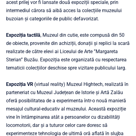
acest prilej vor fi lansate două expoziții speciale, prin
intermediul cărora să aibă acces la colecțiile muzeului
buzoian și categoriile de public defavorizat.
Expoziția tactilă
, Muzeul din cutie, este compusă din 50
de obiecte, provenite din achiziții, donații și replici la scară
realizate de către elevi ai Liceului de Arte ”Margareta
Sterian” Buzău. Expoziția este organizată cu respectarea
tematicii colecțiilor deschise spre vizitare publicului larg.
Expoziția VR
(virtual reality) Muzeul Hightech, realizată în
parteneriat cu Muzeul Județean de Istorie și Artă Zalău
oferă posibilitatea de a experimenta într-o nouă manieră
mesajul cultural-educativ al muzeului. Această expoziție
vine în întâmpinarea atât a persoanelor cu dizabilități
locomotorii, dar și a tuturor celor care doresc să
experimenteze tehnologia de ultimă oră aflată în slujba