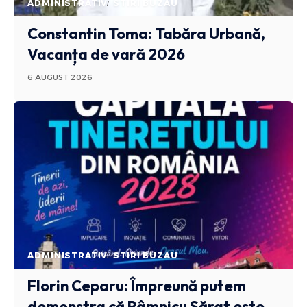
ADMINISTRATIV
STIRI BUZAU
Constantin Toma: Tabăra Urbană,
Vacanța de vară 2026
6 AUGUST 2026
ADMINISTRATIV
STIRI BUZAU
Florin Ceparu: Împreună putem
demonstra că Râmnicu Sărat este