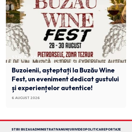
STIRI BUZAU
Buzoienii, așteptați la Buzău Wine
Fest, un eveniment dedicat gustului
și experiențelor autentice!
6 AUGUST 2026
STIRI BUZAU
ADMINISTRATIV
ANUNȚURI
VIDEO
POLITICA
REPORTAJE