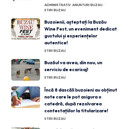
ADMINISTRATIV
ANUNTURI BUZAU
STIRI BUZAU
Buzoienii, așteptați la Buzău
Wine Fest, un eveniment dedicat
gustului și experiențelor
autentice!
STIRI BUZAU
Buzăul va avea, din nou, un
serviciu de ecarisaj!
STIRI BUZAU
Încă 8 dascăli buzoieni au obținut
note care le pot asigura o
catedră, după rezolvarea
contestațiilor la titularizare!
STIRI BUZAU