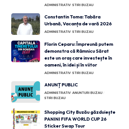
ADMINISTRATIV
STIRI BUZAU
Constantin Toma: Tabăra
Urbană, Vacanța de vară 2026
ADMINISTRATIV
STIRI BUZAU
Florin Ceparu: Împreună putem
demonstra că Râmnicu Sărat
este un oraș care investește în
oameni, în idei și în viitor
ADMINISTRATIV
STIRI BUZAU
ANUNȚ PUBLIC
ADMINISTRATIV
ANUNTURI BUZAU
STIRI BUZAU
Shopping City Buzău găzduiește
PANINI FIFA WORLD CUP 26
Sticker Swap Tour