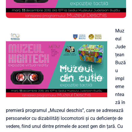
Muz
eul
Jude
țean
Buză
u
impl
eme
ntea
ză în
premieră programul ,,Muzeul deschis”, care se adresează
persoanelor cu dizabilități locomotorii și cu deficiențe de
vedere, fiind unul dintre primele de acest gen din țară. Cu