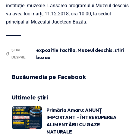
instituției muzeale. Lansarea programului Muzeul deschis
va avea loc marți, 11.12.2018, ora 10.00, la sediul
principal al Muzeului Județean Buzău.
expozitie tactila
,
Muzeul deschis
,
stiri
ȘTIRI
buzau
DESPRE:
Buzăumedia pe Facebook
Ultimele știri
Primăria Amaru: ANUNȚ
IMPORTANT – ÎNTRERUPEREA
ALIMENTĂRII CU GAZE
NATURALE