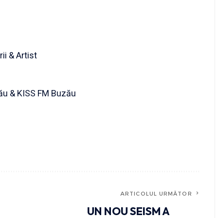
i & Artist
zău & KISS FM Buzău
ARTICOLUL URMĂTOR
UN NOU SEISM A