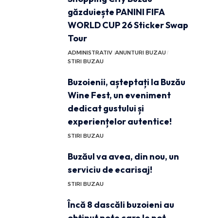
găzduiește PANINI FIFA
WORLD CUP 26 Sticker Swap
Tour
ADMINISTRATIV
ANUNTURI BUZAU
STIRI BUZAU
Buzoienii, așteptați la Buzău
Wine Fest, un eveniment
dedicat gustului și
experiențelor autentice!
STIRI BUZAU
Buzăul va avea, din nou, un
serviciu de ecarisaj!
STIRI BUZAU
Încă 8 dascăli buzoieni au
obținut note care le pot