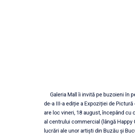
Galeria Mall îi invită pe buzoieni ȋn p
de-a III-a ediție a Expoziției de Pictur
are loc vineri, 18 august, începând cu or
al centrului commercial (lângă Happy 
lucrări ale unor artiști din Buzău și Buc