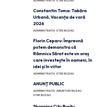
ADMINISTRATIV
STIRI BUZAU
Constantin Toma: Tabăra
Urbană, Vacanța de vară
2026
ADMINISTRATIV
STIRI BUZAU
Florin Ceparu: Împreună
putem demonstra că
Râmnicu Sărat este un oraș
care investește în oameni, în
idei și în viitor
ADMINISTRATIV
STIRI BUZAU
ANUNȚ PUBLIC
ADMINISTRATIV
ANUNTURI BUZAU
STIRI BUZAU
Shopping City Buzău