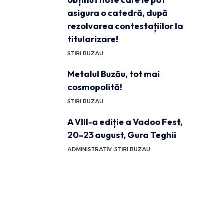
asigura o catedră, după
rezolvarea contestațiilor la
titularizare!
STIRI BUZAU
Metalul Buzău, tot mai
cosmopolită!
STIRI BUZAU
A VIII-a ediție a Vadoo Fest,
20–23 august, Gura Teghii
ADMINISTRATIV
STIRI BUZAU