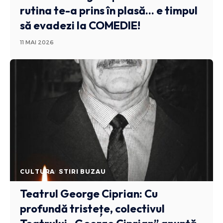
rutina te-a prins în plasă… e timpul
să evadezi la COMEDIE!
11 MAI 2026
CULTURA
STIRI BUZAU
Teatrul George Ciprian: Cu
profundă tristețe, colectivul