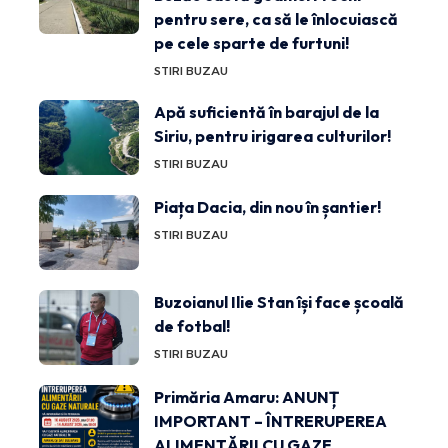
pentru sere, ca să le înlocuiască
pe cele sparte de furtuni!
STIRI BUZAU
Apă suficientă în barajul de la
Siriu, pentru irigarea culturilor!
STIRI BUZAU
Piața Dacia, din nou în șantier!
STIRI BUZAU
Buzoianul Ilie Stan își face școală
de fotbal!
STIRI BUZAU
Primăria Amaru: ANUNȚ
IMPORTANT – ÎNTRERUPEREA
ALIMENTĂRII CU GAZE