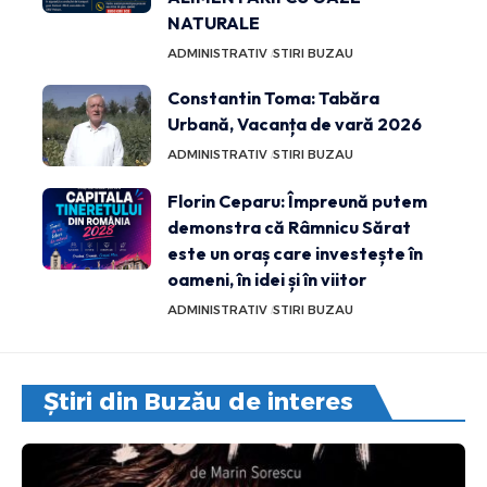
NATURALE
ADMINISTRATIV
STIRI BUZAU
Constantin Toma: Tabăra
Urbană, Vacanța de vară 2026
ADMINISTRATIV
STIRI BUZAU
Florin Ceparu: Împreună putem
demonstra că Râmnicu Sărat
este un oraș care investește în
oameni, în idei și în viitor
ADMINISTRATIV
STIRI BUZAU
Știri din Buzău de interes