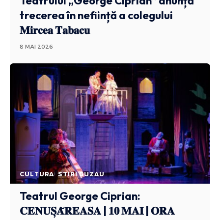
Teatrului „George Ciprian” anunță
trecerea în neființă a colegului
𝐌𝐢𝐫𝐜𝐞𝐚 𝐓𝐚𝐛𝐚𝐜𝐮
8 MAI 2026
CULTURA
STIRI BUZAU
Teatrul George Ciprian:
𝐂𝐄𝐍𝐔𝐒̦𝐀̆𝐑𝐄𝐀𝐒𝐀 | 𝟏𝟎 𝐌𝐀𝐈 | 𝐎𝐑𝐀