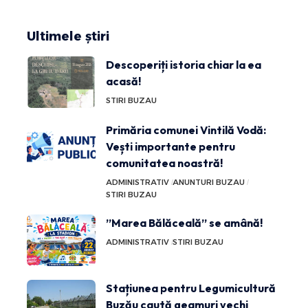
Ultimele știri
Descoperiți istoria chiar la ea
acasă!
STIRI BUZAU
Primăria comunei Vintilă Vodă:
Vești importante pentru
comunitatea noastră!
ADMINISTRATIV
ANUNTURI BUZAU
STIRI BUZAU
”Marea Bălăceală” se amână!
ADMINISTRATIV
STIRI BUZAU
Stațiunea pentru Legumicultură
Buzău caută geamuri vechi