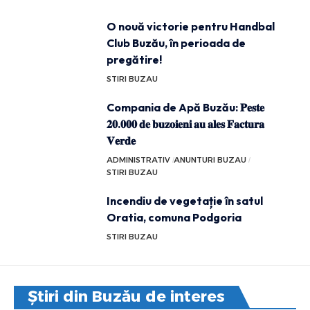
O nouă victorie pentru Handbal
Club Buzău, în perioada de
pregătire!
STIRI BUZAU
Compania de Apă Buzău: 𝐏𝐞𝐬𝐭𝐞
𝟐𝟎.𝟎𝟎𝟎 𝐝𝐞 𝐛𝐮𝐳𝐨𝐢𝐞𝐧𝐢 𝐚𝐮 𝐚𝐥𝐞𝐬 𝐅𝐚𝐜𝐭𝐮𝐫𝐚
𝐕𝐞𝐫𝐝𝐞
ADMINISTRATIV
ANUNTURI BUZAU
STIRI BUZAU
Incendiu de vegetație în satul
Oratia, comuna Podgoria
STIRI BUZAU
Știri din Buzău de interes