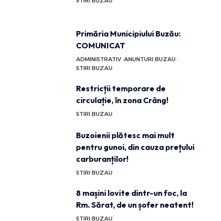
STIRI BUZAU
Primăria Municipiului Buzău:
COMUNICAT
ADMINISTRATIV
ANUNTURI BUZAU
STIRI BUZAU
Restricții temporare de
circulație, în zona Crâng!
STIRI BUZAU
Buzoienii plătesc mai mult
pentru gunoi, din cauza prețului
carburanților!
STIRI BUZAU
8 mașini lovite dintr-un foc, la
Rm. Sărat, de un șofer neatent!
STIRI BUZAU