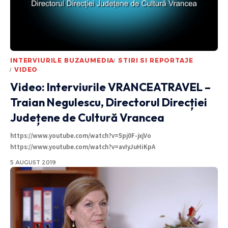
INTERVIURILE BUZAUMEDIA
STIRI SI REPORTAJE
VIDEO
Video: Interviurile VRANCEATRAVEL –
Traian Negulescu, Directorul Direcției
Județene de Cultură Vrancea
https://www.youtube.com/watch?v=5pj0F-jxjVo
https://www.youtube.com/watch?v=avIyJuHiKpA
5 AUGUST 2019