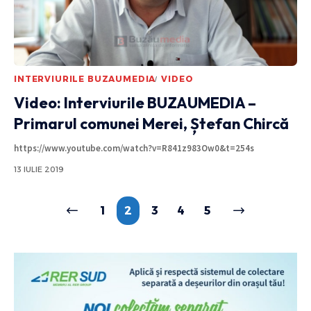
INTERVIURILE BUZAUMEDIA
VIDEO
Video: Interviurile BUZAUMEDIA –
Primarul comunei Merei, Ștefan Chircă
https://www.youtube.com/watch?v=R841z983Ow0&t=254s
13 IULIE 2019
1
2
3
4
5