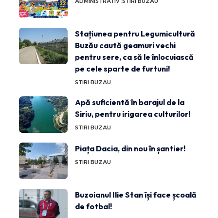
ADMINISTRATIV
STIRI BUZAU
Stațiunea pentru Legumicultură
Buzău caută geamuri vechi
pentru sere, ca să le înlocuiască
pe cele sparte de furtuni!
STIRI BUZAU
Apă suficientă în barajul de la
Siriu, pentru irigarea culturilor!
STIRI BUZAU
Piața Dacia, din nou în șantier!
STIRI BUZAU
Buzoianul Ilie Stan își face școală
de fotbal!