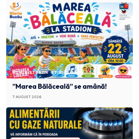
ADMINISTRATIV
STIRI BUZAU
”Marea Bălăceală” se amână!
7 AUGUST 2026