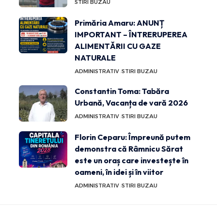
STIRI BUZAU
Primăria Amaru: ANUNȚ
IMPORTANT – ÎNTRERUPEREA
ALIMENTĂRII CU GAZE
NATURALE
ADMINISTRATIV
STIRI BUZAU
Constantin Toma: Tabăra
Urbană, Vacanța de vară 2026
ADMINISTRATIV
STIRI BUZAU
Florin Ceparu: Împreună putem
demonstra că Râmnicu Sărat
este un oraș care investește în
oameni, în idei și în viitor
ADMINISTRATIV
STIRI BUZAU