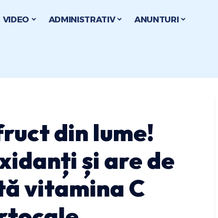
VIDEO
ADMINISTRATIV
ANUNTURI
fruct din lume!
xidanți și are de
tă vitamina C
rtocale