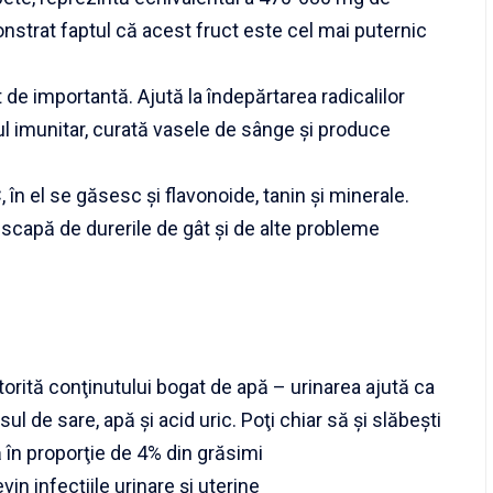
nstrat faptul că acest fruct este cel mai puternic
 de importantă. Ajută la îndepărtarea radicalilor
ul imunitar, curată vasele de sânge şi produce
 în el se găsesc şi flavonoide, tanin şi minerale.
ă scapă de durerile de gât şi de alte probleme
torită conţinutului bogat de apă – urinarea ajută ca
l de sare, apă şi acid uric. Poţi chiar să şi slăbeşti
 în proporţie de 4% din grăsimi
vin infecţiile urinare şi uterine