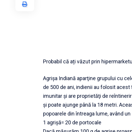
Probabil că ați văzut prin hipermarketur
Agrişa Indiană aparţine grupului cu ce
de 500 de ani, indienii au folosit aces
imunitar şi are proprietăţi de reîntine
şi poate ajunge până la 18 metri. Aceast
popoarele din întreaga lume, având un g
1 agrişă= 20 de portocale
Dacă măsurăm 100 g de agrişe proaspe