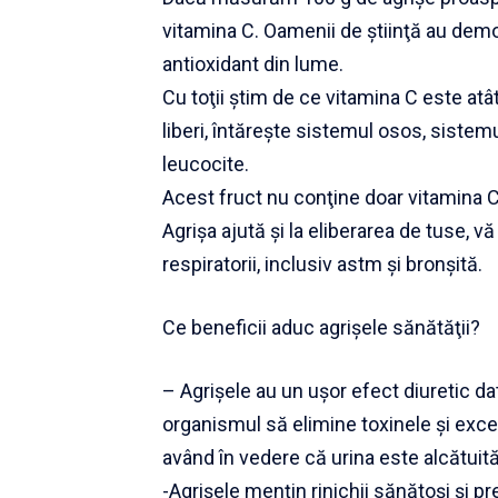
vitamina C. Oamenii de ştiinţă au demo
antioxidant din lume.
Cu toţii ştim de ce vitamina C este atât
liberi, întăreşte sistemul osos, sistem
leucocite.
Acest fruct nu conţine doar vitamina C,
Agrişa ajută şi la eliberarea de tuse, v
respiratorii, inclusiv astm şi bronşită.
Ce beneficii aduc agrişele sănătăţii?
– Agrişele au un uşor efect diuretic da
organismul să elimine toxinele şi excesu
având în vedere că urina este alcătuită
-Agrişele menţin rinichii sănătoşi şi pre