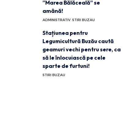
”Marea Bălăceală” se
amână!
ADMINISTRATIV
STIRI BUZAU
Stațiunea pentru
Legumicultură Buzău caută
geamuri vechi pentru sere, ca
să le înlocuiască pe cele
sparte de furtuni!
STIRI BUZAU