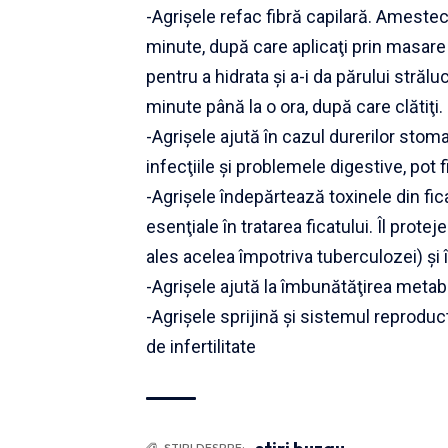
-Agrişele refac fibră capilară. Amestec
minute, după care aplicaţi prin masare l
pentru a hidrata şi a-i da părului strălu
minute până la o ora, după care clătiţi.
-Agrişele ajută în cazul durerilor stom
infecţiile şi problemele digestive, pot f
-Agrişele îndepărtează toxinele din fica
esenţiale în tratarea ficatului. Îl pro
ales acelea împotriva tuberculozei) şi
-Agrişele ajută la îmbunătăţirea metabo
-Agrişele sprijină şi sistemul reprodu
de infertilitate
ȘTIRI DESPRE: