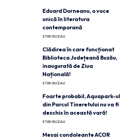
Eduard Dorneanu, o voce
unică în literatura
contemporană
STIRI BUZAU
Clădirea în care funcționat
Biblioteca Județeană Buzău,
inaugurată de Ziua
Națională!
STIRI BUZAU
Foarte probabil, Aquapark-ul
din Parcul Tineretului nu va fi
deschis în această vară!
STIRI BUZAU
Mesaj condoleante ACOR