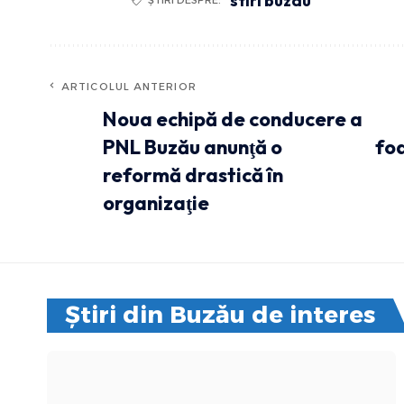
stiri buzau
ARTICOLUL ANTERIOR
Noua echipă de conducere a
PNL Buzău anunţă o
foa
reformă drastică în
organizaţie
Știri din Buzău de interes