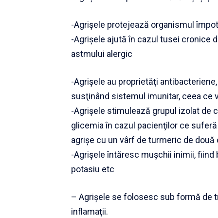
-Agrişele protejează organismul împotri
-Agrişele ajută în cazul tusei cronice 
astmului alergic
-Agrişele au proprietăţi antibacteriene, 
susţinând sistemul imunitar, ceea ce va
-Agrişele stimulează grupul izolat de 
glicemia în cazul pacienţilor ce sufe
agrişe cu un vârf de turmeric de două 
-Agrişele întăresc muşchii inimii, fiind
potasiu etc
– Agrişele se folosesc sub formă de tra
inflamaţii.