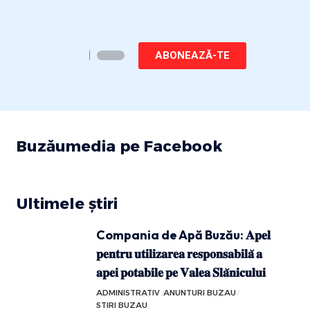
ABONEAZĂ-TE
Buzăumedia pe Facebook
Ultimele știri
Compania de Apă Buzău: 𝐀𝐩𝐞𝐥
𝐩𝐞𝐧𝐭𝐫𝐮 𝐮𝐭𝐢𝐥𝐢𝐳𝐚𝐫𝐞𝐚 𝐫𝐞𝐬𝐩𝐨𝐧𝐬𝐚𝐛𝐢𝐥𝐚̆ 𝐚
𝐚𝐩𝐞𝐢 𝐩𝐨𝐭𝐚𝐛𝐢𝐥𝐞 𝐩𝐞 𝐕𝐚𝐥𝐞𝐚 𝐒𝐥𝐚̆𝐧𝐢𝐜𝐮𝐥𝐮𝐢
ADMINISTRATIV
ANUNTURI BUZAU
STIRI BUZAU