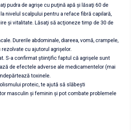
aţi pudra de agrişe cu puţină apă şi lăsaţi 60 de
a nivelul scalpului pentru a reface fibră capilară,
cire şi vitalitate. Lăsaţi să acţioneze timp de 30 de
acale. Durerile abdominale, diareea, vomă, crampele,
i rezolvate cu ajutorul agrişelor.
t. S-a confirmat ştiinţific faptul că agrişele sunt
tejează de efectele adverse ale medicamentelor (mai
 îndepărtează toxinele.
lismului proteic, te ajută să slăbeşti
ctor masculin şi feminin şi pot combate problemele