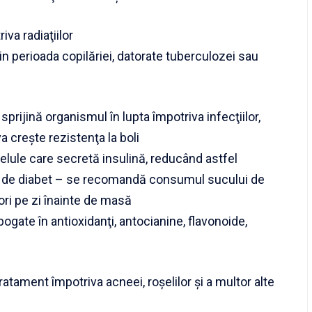
va radiaţiilor
din perioada copilăriei, datorate tuberculozei sau
sprijină organismul în lupta împotriva infecţiilor,
 creşte rezistenţa la boli
celule care secretă insulină, reducând astfel
ră de diabet – se recomandă consumul sucului de
ori pe zi înainte de masă
 bogate în antioxidanţi, antocianine, flavonoide,
tament împotriva acneei, roşelilor şi a multor alte