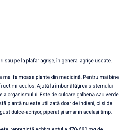
i sau pe la plafar agrişe, în general agrişe uscate.
le mai faimoase plante din medicină. Pentru mai bine
t fruct miraculos. Ajută la îmbunătăţirea sistemului
rire a organismului. Este de culoare galbenă sau verde
ă plantă nu este utilizată doar de indieni, ci şi de
ust dulce-acrişor, piperat şi amar în acelaşi timp.
te, reprezintă echivalentul a 470-680 mg de