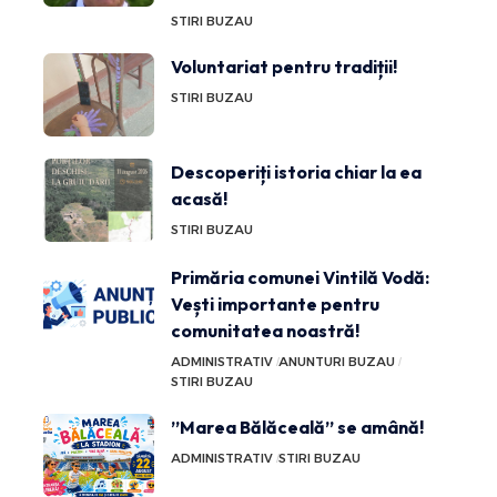
STIRI BUZAU
Voluntariat pentru tradiții!
STIRI BUZAU
Descoperiți istoria chiar la ea
acasă!
STIRI BUZAU
Primăria comunei Vintilă Vodă:
Vești importante pentru
comunitatea noastră!
ADMINISTRATIV
ANUNTURI BUZAU
STIRI BUZAU
”Marea Bălăceală” se amână!
ADMINISTRATIV
STIRI BUZAU