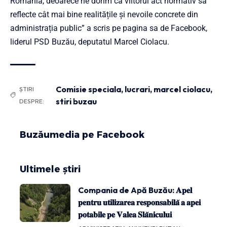
România, deoarece ne dorim ca viitorul act normativ să
reflecte cât mai bine realitățile și nevoile concrete din
administrația public” a scris pe pagina sa de Facebook,
liderul PSD Buzău, deputatul Marcel Ciolacu.
Comisie speciala
,
lucrari
,
marcel ciolacu
,
ȘTIRI
stiri buzau
DESPRE:
Buzăumedia pe Facebook
Ultimele știri
Compania de Apă Buzău: 𝐀𝐩𝐞𝐥
𝐩𝐞𝐧𝐭𝐫𝐮 𝐮𝐭𝐢𝐥𝐢𝐳𝐚𝐫𝐞𝐚 𝐫𝐞𝐬𝐩𝐨𝐧𝐬𝐚𝐛𝐢𝐥𝐚̆ 𝐚 𝐚𝐩𝐞𝐢
𝐩𝐨𝐭𝐚𝐛𝐢𝐥𝐞 𝐩𝐞 𝐕𝐚𝐥𝐞𝐚 𝐒𝐥𝐚̆𝐧𝐢𝐜𝐮𝐥𝐮𝐢