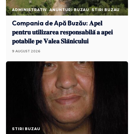
ADMINISTRATIV
ANUNTURI BUZAU
STIRI BUZAU
Compania de Apă Buzău: 𝐀𝐩𝐞𝐥
𝐩𝐞𝐧𝐭𝐫𝐮 𝐮𝐭𝐢𝐥𝐢𝐳𝐚𝐫𝐞𝐚 𝐫𝐞𝐬𝐩𝐨𝐧𝐬𝐚𝐛𝐢𝐥𝐚̆ 𝐚 𝐚𝐩𝐞𝐢
𝐩𝐨𝐭𝐚𝐛𝐢𝐥𝐞 𝐩𝐞 𝐕𝐚𝐥𝐞𝐚 𝐒𝐥𝐚̆𝐧𝐢𝐜𝐮𝐥𝐮𝐢
9 AUGUST 2026
STIRI BUZAU