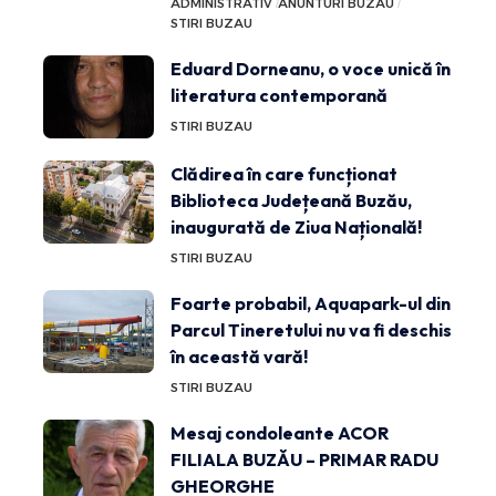
ADMINISTRATIV
ANUNTURI BUZAU
STIRI BUZAU
Eduard Dorneanu, o voce unică în
literatura contemporană
STIRI BUZAU
Clădirea în care funcționat
Biblioteca Județeană Buzău,
inaugurată de Ziua Națională!
STIRI BUZAU
Foarte probabil, Aquapark-ul din
Parcul Tineretului nu va fi deschis
în această vară!
STIRI BUZAU
Mesaj condoleante ACOR
FILIALA BUZĂU – PRIMAR RADU
GHEORGHE