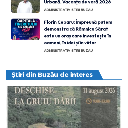
Urbană, Vacanța de vară 2026
ADMINISTRATIV
STIRI BUZAU
Florin Ceparu: Împreună putem
demonstra că Râmnicu Sărat
este un oraș care investește în
oameni, în idei și în viitor
ADMINISTRATIV
STIRI BUZAU
Știri din Buzău de interes