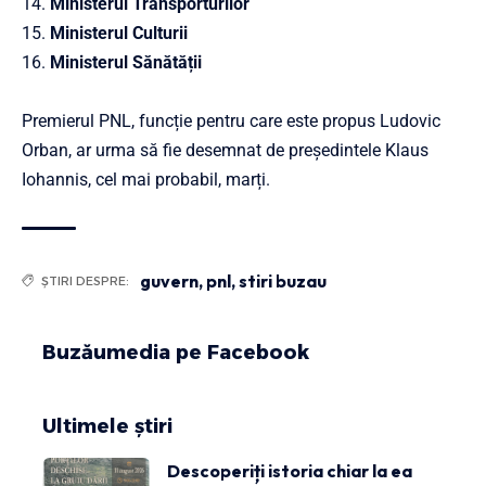
14.
Ministerul Transporturilor
15.
Ministerul Culturii
16.
Ministerul Sănătății
Premierul PNL, funcție pentru care este propus Ludovic
Orban, ar urma să fie desemnat de președintele Klaus
Iohannis, cel mai probabil, marți.
guvern
,
pnl
,
stiri buzau
ȘTIRI DESPRE:
Buzăumedia pe Facebook
Ultimele știri
Descoperiți istoria chiar la ea