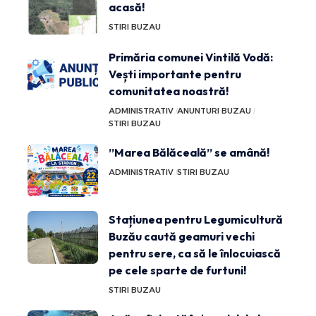
acasă!
STIRI BUZAU
Primăria comunei Vintilă Vodă:
Vești importante pentru
comunitatea noastră!
ADMINISTRATIV
ANUNTURI BUZAU
STIRI BUZAU
”Marea Bălăceală” se amână!
ADMINISTRATIV
STIRI BUZAU
Stațiunea pentru Legumicultură
Buzău caută geamuri vechi
pentru sere, ca să le înlocuiască
pe cele sparte de furtuni!
STIRI BUZAU