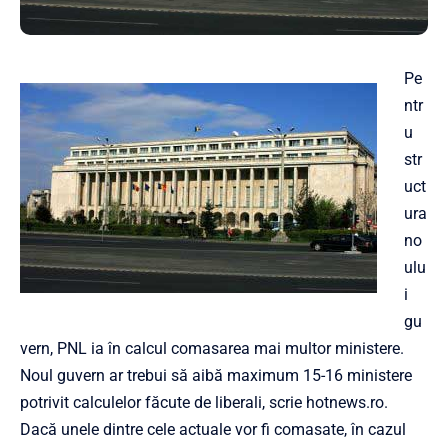
Pe
ntr
u
str
uct
ura
no
ulu
i
gu
vern, PNL ia în calcul comasarea mai multor ministere. ​
Noul guvern ar trebui să aibă maximum 15-16 ministere
potrivit calculelor făcute de liberali, scrie hotnews.ro.
Dacă unele dintre cele actuale vor fi comasate, în cazul