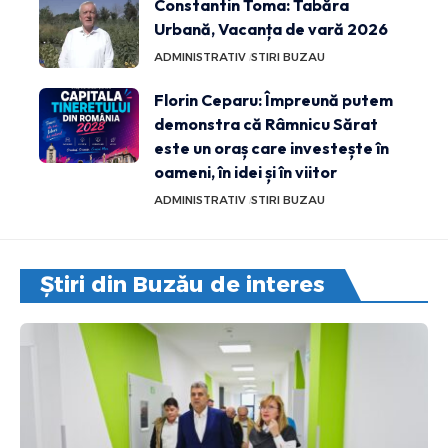
Constantin Toma: Tabăra
Urbană, Vacanța de vară 2026
ADMINISTRATIV
STIRI BUZAU
Florin Ceparu: Împreună putem
demonstra că Râmnicu Sărat
este un oraș care investește în
oameni, în idei și în viitor
ADMINISTRATIV
STIRI BUZAU
Știri din Buzău de interes