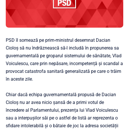
PSD îl somează pe prim-ministrul desemnat Dacian
Cioloș să nu îndrăznească să-l includă în propunerea sa
guvernamentală pe groparul sistemului de sănătate, Vlad
Voiculescu, care prin nepăsare, incompetență și scandal a
provocat catastrofa sanitară generalizată pe care o trăim
în aceste zile.
Chiar dacă echipa guvernamentală propusă de Dacian
Cioloș nu ar avea nicio șansă de a primi votul de
încredere al Parlamentului, prezența lui Vlad Voiculescu
sau a interpușilor săi pe o astfel de listă ar reprezenta o
sfidare intolerabilă și o bătaie de joc la adresa societății