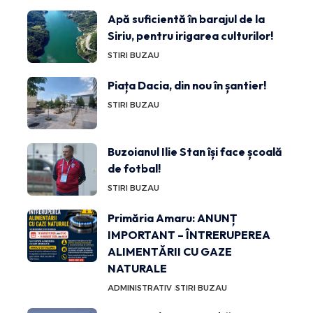
Apă suficientă în barajul de la
Siriu, pentru irigarea culturilor!
STIRI BUZAU
Piața Dacia, din nou în șantier!
STIRI BUZAU
Buzoianul Ilie Stan își face școală
de fotbal!
STIRI BUZAU
Primăria Amaru: ANUNȚ
IMPORTANT – ÎNTRERUPEREA
ALIMENTĂRII CU GAZE
NATURALE
ADMINISTRATIV
STIRI BUZAU