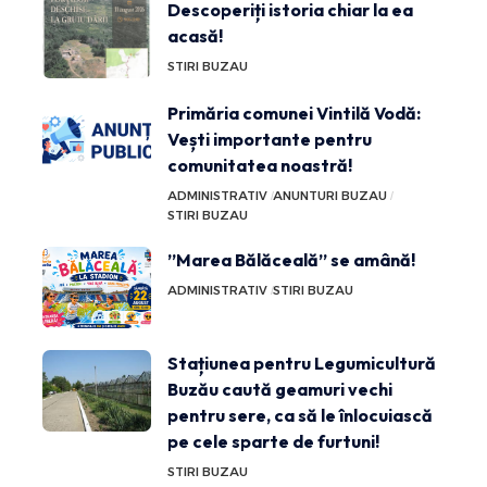
Descoperiți istoria chiar la ea
acasă!
STIRI BUZAU
Primăria comunei Vintilă Vodă:
Vești importante pentru
comunitatea noastră!
ADMINISTRATIV
ANUNTURI BUZAU
STIRI BUZAU
”Marea Bălăceală” se amână!
ADMINISTRATIV
STIRI BUZAU
Stațiunea pentru Legumicultură
Buzău caută geamuri vechi
pentru sere, ca să le înlocuiască
pe cele sparte de furtuni!
STIRI BUZAU